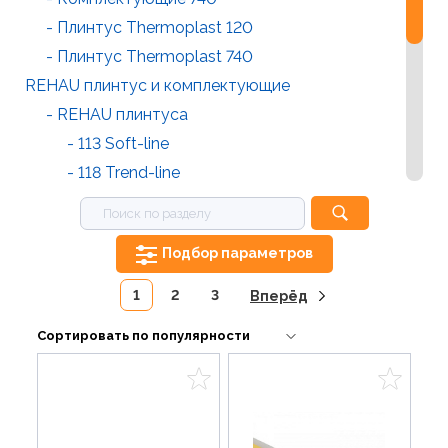
- Плинтус Thermoplast 120
- Плинтус Thermoplast 740
REHAU плинтус и комплектующие
- REHAU плинтуса
- 113 Soft-line
- 118 Trend-line
- 112 Perfetto-line
- Мини-бортик Mini-Plus, Fine-line magic
Подбор параметров
- Simple-line (силиконовый)
- Дженерикс
1
2
3
Вперёд
- Комплектующие к плинтусам REHAU
- 113 комплектующие
- 118 комплектующие
- PERFETTO LINE комплектующие
- Мини-бортик комплектующие