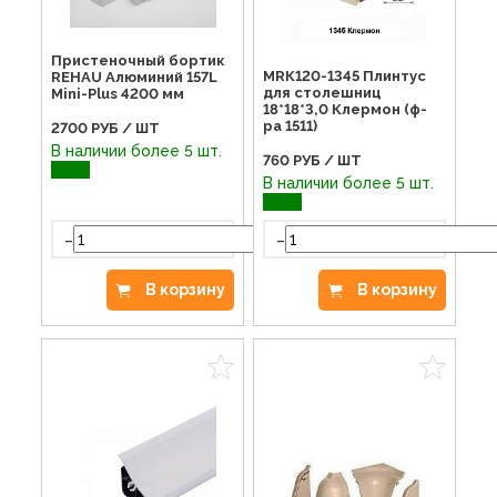
Пристеночный бортик
МRК120-1345 Плинтус
REHAU Алюминий 157L
для столешниц
Mini-Plus 4200 мм
18*18*3,0 Клермон (ф-
ра 1511)
2700
РУБ / ШТ
В наличии более 5 шт.
760
РУБ / ШТ
В наличии более 5 шт.
-
+
-
В корзину
В корзину