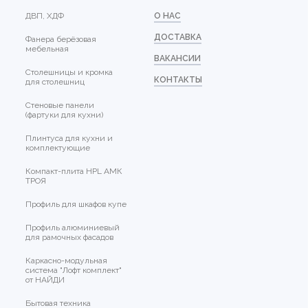
ДВП, ХДФ
О НАС
ДОСТАВКА
Фанера берёзовая
мебельная
ВАКАНСИИ
Столешницы и кромка
КОНТАКТЫ
для столешниц
Стеновые панели
(фартуки для кухни)
Плинтуса для кухни и
комплектующие
Компакт-плита HPL АМК
ТРОЯ
Профиль для шкафов купе
Профиль алюминиевый
для рамочных фасадов
Каркасно-модульная
система "Лофт комплект"
от НАЙДИ
Бытовая техника