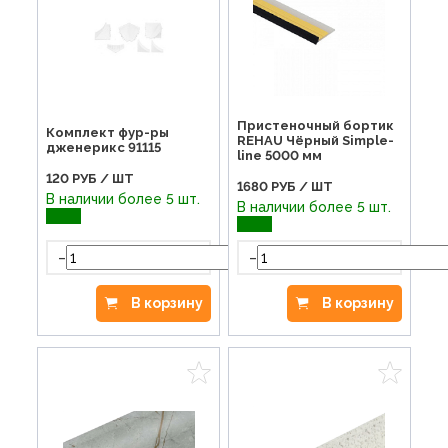
KORNER плинтус и комплектующие
Пристеночный бортик
Комплект фур-ры
REHAU Чёрный Simple-
дженерикс 91115
line 5000 мм
120
РУБ / ШТ
1680
РУБ / ШТ
В наличии более 5 шт.
В наличии более 5 шт.
-
-
+
В корзину
В корзину