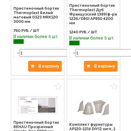
Пристеночный бортик
Пристеночный бортик
Thermoplast Дуб
Thermoplast Белый
Французский 1389(ф-ра
матовый 0323 MRK120
1226/080) AP850 4200
3000 мм
мм
760
РУБ / ШТ
1240
РУБ / ШТ
В наличии более 5 шт.
В наличии более 5 шт.
-
+
-
В корзину
В корзину
Пристеночный бортик
Комплект фурнитуры
REHAU Прозрачный
AP120-1214 DIY(2 загл.,1