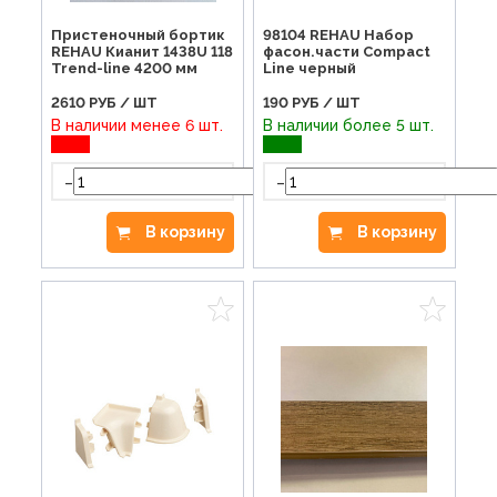
Пристеночный бортик
98104 REHAU Набор
REHAU Кианит 1438U 118
фасон.части Compact
Trend-line 4200 мм
Line черный
2610
РУБ / ШТ
190
РУБ / ШТ
В наличии менее 6 шт.
В наличии более 5 шт.
-
-
+
В корзину
В корзину