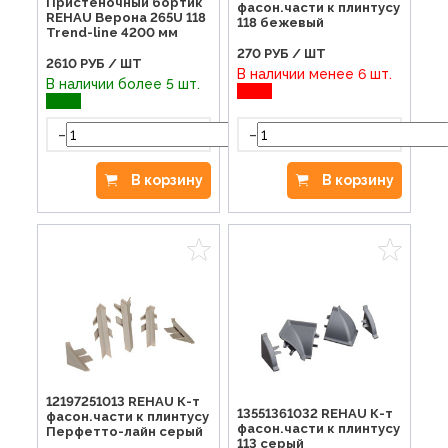
Пристеночный бортик
фасон.части к плинтусу
REHAU Верона 265U 118
118 бежевый
Trend-line 4200 мм
270
РУБ / ШТ
2610
РУБ / ШТ
В наличии менее 6 шт.
В наличии более 5 шт.
-
-
+
В корзину
В корзину
12197251013 REHAU К-т
13551361032 REHAU К-т
фасон.части к плинтусу
фасон.части к плинтусу
Перфетто-лайн серый
113 серый