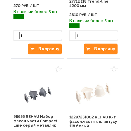
2771Е 118 Trend-line
4200 мм
270
РУБ / ШТ
В наличии более 5 шт.
2610
РУБ / ШТ
В наличии более 5 шт.
-
+
-
В корзину
В корзину
98656 REHAU Набор
12297251002 REHAU К-т
фасон.части Compact
фасон.части к плинтусу
Line серый металлик
118 белый