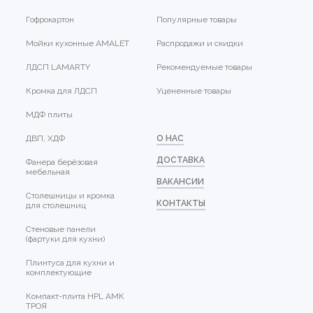
Гофрокартон
Популярные товары
Мойки кухонные AMALET
Распродажи и скидки
ЛДСП LAMARTY
Рекомендуемые товары
Кромка для ЛДСП
Уцененные товары
МДФ плиты
ДВП, ХДФ
О НАС
ДОСТАВКА
Фанера берёзовая
мебельная
ВАКАНСИИ
Столешницы и кромка
КОНТАКТЫ
для столешниц
Стеновые панели
(фартуки для кухни)
Плинтуса для кухни и
комплектующие
Компакт-плита HPL АМК
ТРОЯ