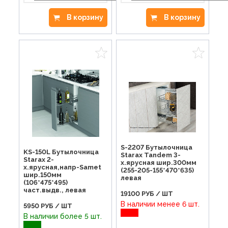
В корзину
В корзину
S-2207 Бутылочница
KS-150L Бутылочница
Starax Tandem 3-
Starax 2-
х.ярусная шир.300мм
х.ярусная,напр-Samet
(255-205-155*470*635)
шир.150мм
левая
(106*475*495)
част.выдв., левая
19100
РУБ / ШТ
В наличии менее 6 шт.
5950
РУБ / ШТ
В наличии более 5 шт.