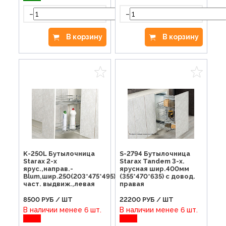
-
-
+
В корзину
В корзину
K-250L Бутылочница
S-2794 Бутылочница
Starax 2-х
Starax Tandem 3-х.
ярус.,направ.-
ярусная шир.400мм
Blum,шир.250(203*475*495)
(355*470*635) c довод.
част. выдвиж.,левая
правая
8500
РУБ / ШТ
22200
РУБ / ШТ
В наличии менее 6 шт.
В наличии менее 6 шт.