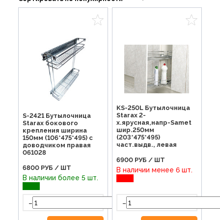
KS-250L Бутылочница
Starax 2-
S-2421 Бутылочница
х.ярусная,напр-Samet
Starax бокового
шир.250мм
крепления ширина
(203*475*495)
150мм (106*475*495) с
част.выдв., левая
доводчиком правая
061028
6900
РУБ / ШТ
6800
РУБ / ШТ
В наличии менее 6 шт.
В наличии более 5 шт.
-
-
+