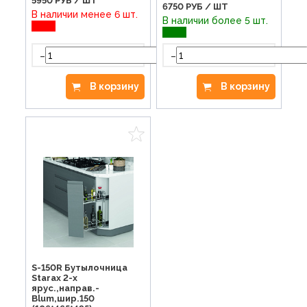
5950
РУБ / ШТ
6750
РУБ / ШТ
В наличии менее 6 шт.
В наличии более 5 шт.
-
-
+
В корзину
В корзину
S-150R Бутылочница
Starax 2-х
ярус.,направ.-
Blum,шир.150