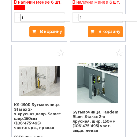
В наличии менее 6 шт.
В наличии менее 6 шт.
-
-
+
В корзину
В корзину
KS-150R Бутылочница
Starax 2-
Бутылочница Tandem
х.ярусная,напр-Samet
Blum ,Starax 2-х
шир.150мм
ярусная, шир. 150мм
(106*475*495)
(106*475*495) част.
част.выдв., правая
выдв.,левая