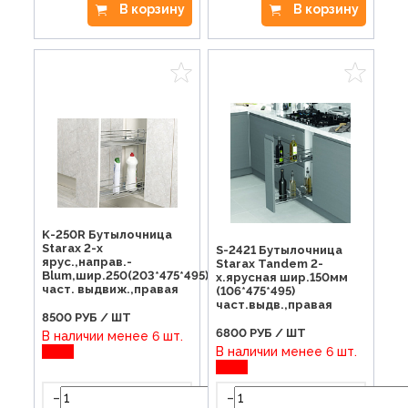
В корзину
В корзину
K-250R Бутылочница
Starax 2-х
S-2421 Бутылочница
ярус.,направ.-
Starax Tandem 2-
Blum,шир.250(203*475*495)
х.ярусная шир.150мм
част. выдвиж.,правая
(106*475*495)
част.выдв.,правая
8500
РУБ / ШТ
6800
РУБ / ШТ
В наличии менее 6 шт.
В наличии менее 6 шт.
-
-
+