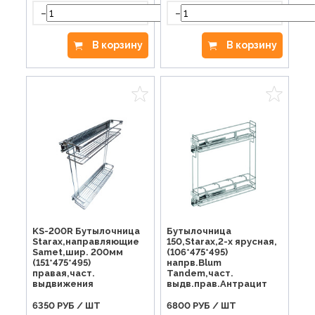
-
-
+
В корзину
В корзину
KS-200R Бутылочница
Бутылочница
Starax,направляющие
150,Starax,2-х ярусная,
Samet,шир. 200мм
(106*475*495)
(151*475*495)
напрв.Blum
правая,част.
Tandem,част.
выдвижения
выдв.прав.Антрацит
6350
РУБ / ШТ
6800
РУБ / ШТ