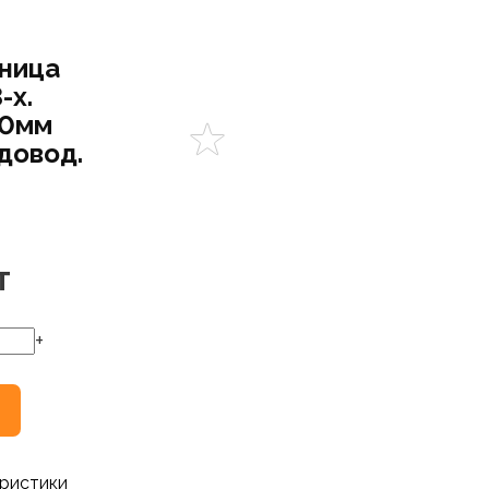
ница
-х.
00мм
 довод.
Т
+
ристики