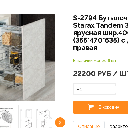
S-2794 Бутылоч
Starax Tandem 3
ярусная шир.4
(355*470*635) c
правая
В наличии менее 6 шт.
22200
РУБ / Ш
-
В корзину
Описание
Характе