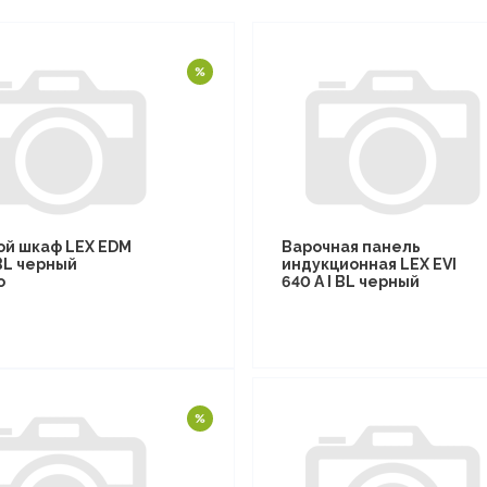
ой шкаф LEX EDM
Варочная панель
BL черный
индукционная LEX EVI
о
640 A I BL черный