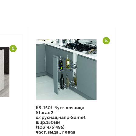
KS-150L Бутылочница
Starax 2-
х.ярусная,напр-Samet
шир.150мм
(106*475*495)
част.выдв., левая