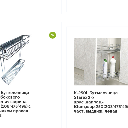
1 Бутылочница
K-250L Бутылочница
 бокового
Starax 2-х
ения ширина
ярус.,направ.-
(106*475*495) с
Blum,шир.250(203*475*49
чиком правая
част. выдвиж.,левая
8