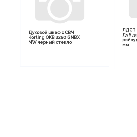
ЛДСП 
Духовой шкаф с СВЧ
Дуб д
Korting OKB 3250 GNBX
рэйву
MW черный стекло
мм