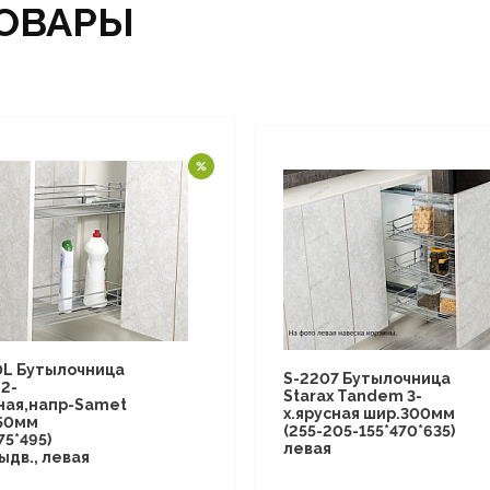
ОВАРЫ
0L Бутылочница
S-2207 Бутылочница
 2-
Starax Tandem 3-
сная,напр-Samet
х.ярусная шир.300мм
50мм
(255-205-155*470*635)
75*495)
левая
ыдв., левая