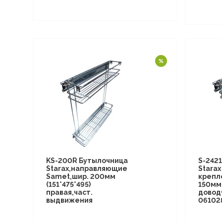
KS-200R Бутылочница
S-242
Starax,направляющие
Starax
Samet,шир. 200мм
крепл
(151*475*495)
150мм 
правая,част.
довод
выдвижения
06102