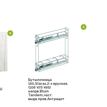
Бутылочница
150,Starax,2-х ярусная,
(106*475*495)
5)
напрв.Blum
Tandem,част.
выдв.прав.Антрацит