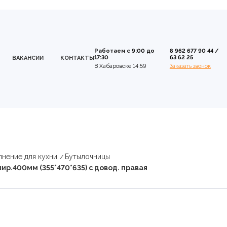
Работаем с 9:00 до
8 962 677 90 44
/
17:30
63 62 25
ВАКАНСИИ
КОНТАКТЫ
В Хабаровске 14:59
Заказать звонок
нение для кухни
Бутылочницы
ир.400мм (355*470*635) c довод. правая