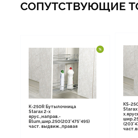
СОПУТСТВУЮЩИЕ Т
KS-25
K-250R Бутылочница
Starax
Starax 2-х
х.яру
ярус.,направ.-
шир.2
Blum,шир.250(203*475*495)
(203*4
част. выдвиж.,правая
част.в