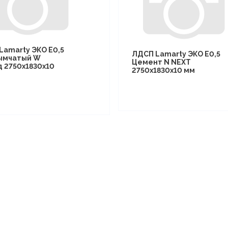
Lamarty ЭКО E0,5
ЛДСП Lamarty ЭКО E0,5
ымчатый W
Цемент N NEXT
д 2750х1830х10
2750х1830х10 мм