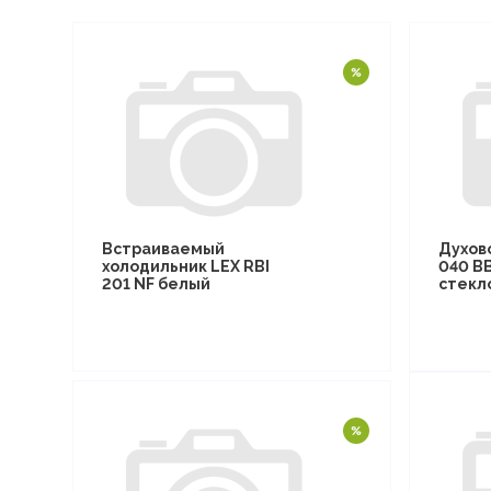
Встраиваемый
Духов
холодильник LEX RBI
040 B
201 NF белый
стекл