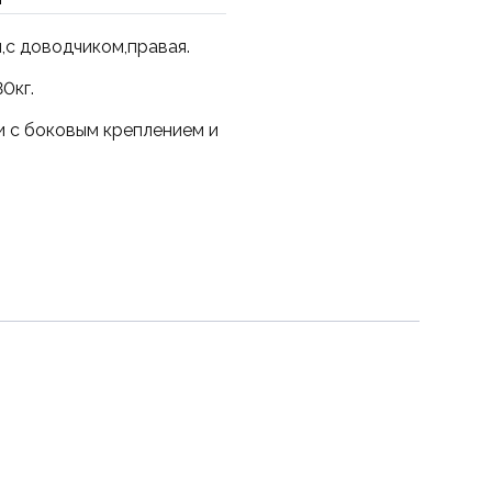
,с доводчиком,правая.
0кг.
и с боковым креплением и