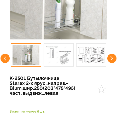
K-250L Бутылочница
Starax 2-х ярус.,направ.-
Blum,шир.250(203*475*495)
част. выдвиж.,левая
В наличии менее 6 шт.