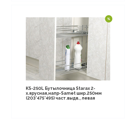
KS-250L Бутылочница Starax 2-
х.ярусная,напр-Samet шир.250мм
(203*475*495) част.выдв., левая