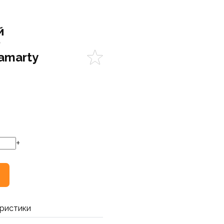
й
Р
Lamarty
+
ристики