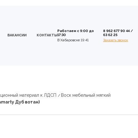
Работаем с 9:00 до
8 962 677 90 44
/
17:30
63 62 25
ВАКАНСИИ
КОНТАКТЫ
В Хабаровске 19:41
Заказать звонок
ационный материал к ЛДСП
Воск мебельный мягкий
amarty Дуб вотан)