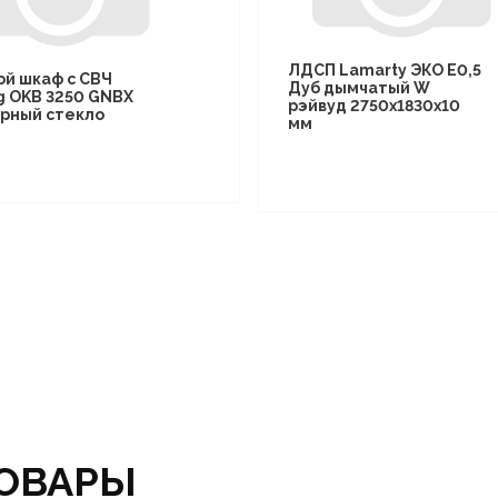
ЛДСП Lamarty ЭКО E0,5
ой шкаф с СВЧ
Дуб дымчатый W
g OKB 3250 GNBX
рэйвуд 2750х1830х10
рный стекло
мм
ОВАРЫ