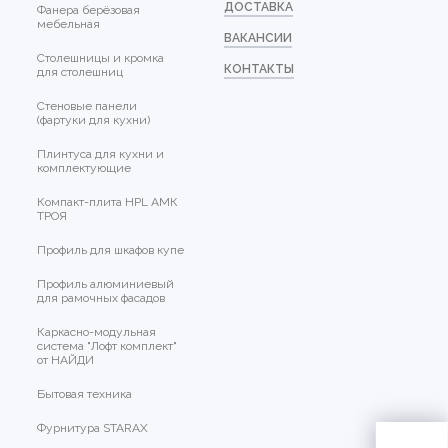
ДОСТАВКА
Фанера берёзовая
мебельная
ВАКАНСИИ
Столешницы и кромка
КОНТАКТЫ
для столешниц
Стеновые панели
(фартуки для кухни)
Плинтуса для кухни и
комплектующие
Компакт-плита HPL АМК
ТРОЯ
Профиль для шкафов купе
Профиль алюминиевый
для рамочных фасадов
Каркасно-модульная
система "Лофт комплект"
от НАЙДИ
Бытовая техника
Фурнитура STARAX