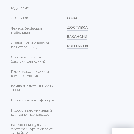
МДФ плиты
ДВП, ХДФ
О НАС
ДОСТАВКА
Фанера берёзовая
мебельная
ВАКАНСИИ
Столешницы и кромка
КОНТАКТЫ
для столешниц
Стеновые панели
(фартуки для кухни)
Плинтуса для кухни и
комплектующие
Компакт-плита HPL АМК
ТРОЯ
Профиль для шкафов купе
Профиль алюминиевый
для рамочных фасадов
Каркасно-модульная
система "Лофт комплект"
от НАЙДИ