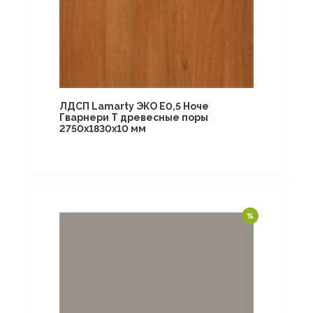
ЛДСП Lamarty ЭКО E0,5 Ноче
Гварнери T древесные поры
2750х1830х10 мм