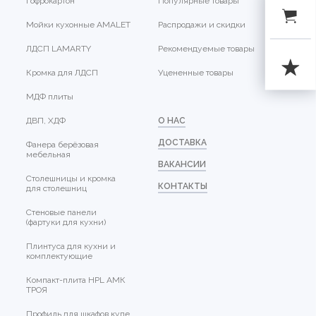
Гофрокартон
Популярные товары
Мойки кухонные AMALET
Распродажи и скидки
ЛДСП LAMARTY
Рекомендуемые товары
Кромка для ЛДСП
Уцененные товары
МДФ плиты
ДВП, ХДФ
О НАС
ДОСТАВКА
Фанера берёзовая
мебельная
ВАКАНСИИ
Столешницы и кромка
КОНТАКТЫ
для столешниц
Стеновые панели
(фартуки для кухни)
Плинтуса для кухни и
комплектующие
Компакт-плита HPL АМК
ТРОЯ
Профиль для шкафов купе