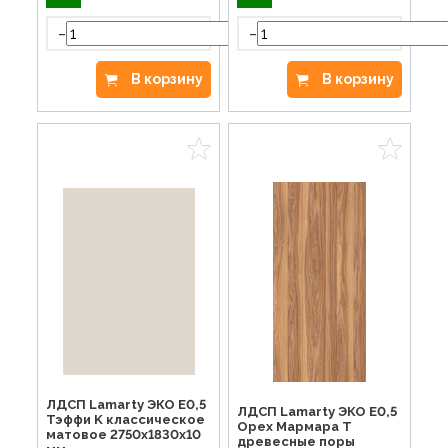
-
-
+
В корзину
В корзину
ЛДСП Lamarty ЭКО E0,5
ЛДСП Lamarty ЭКО E0,5
Тэффи K классическое
Орех Мармара T
матовое 2750х1830х10
древесные поры