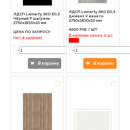
ЛДСП Lamarty ЭКО E0,5
ЛДСП Lamarty ЭКО E0,5
Цемент V венето
Чёрный P шагрень
2750х1830х10 мм
2750х1830х10 мм
4600
РУБ / ШТ
ЦЕНА ПО ЗАПРОСУ
В наличии менее 6 шт.
Нет в наличии
-
-
+
В корзину
В корзину