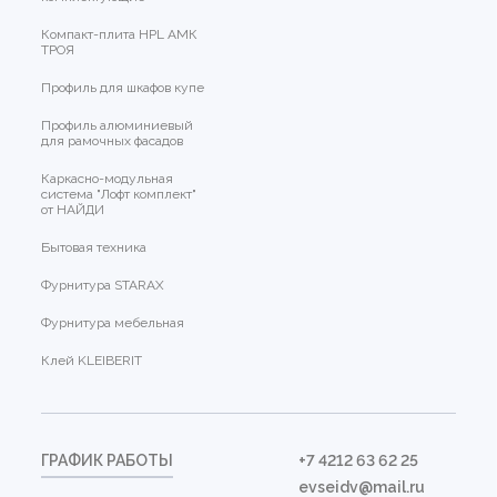
Компакт-плита HPL АМК
ТРОЯ
Профиль для шкафов купе
Профиль алюминиевый
для рамочных фасадов
Каркасно-модульная
система "Лофт комплект"
от НАЙДИ
Бытовая техника
Фурнитура STARAX
Фурнитура мебельная
Клей KLEIBERIT
ГРАФИК РАБОТЫ
+7 4212 63 62 25
evseidv@mail.ru