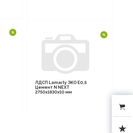
ЛДСП Lamarty ЭКО E0,5
Цемент N NEXT
2750х1830х10 мм