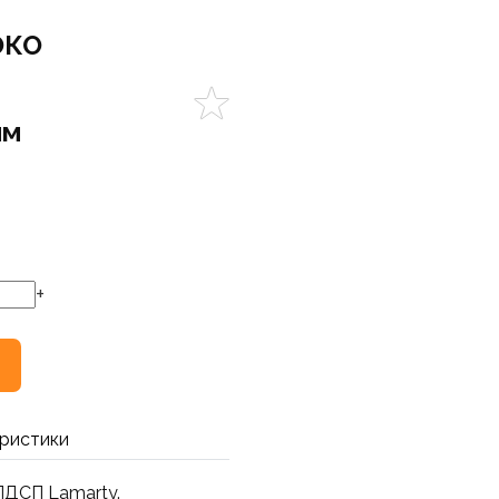
ЭКО
мм
+
ристики
ЛДСП Lamarty.