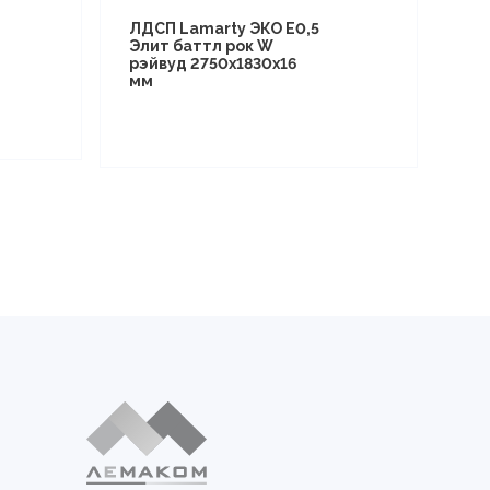
ЛДСП Lamarty ЭКО E0,5
Элит баттл рок W
рэйвуд 2750х1830х16
мм