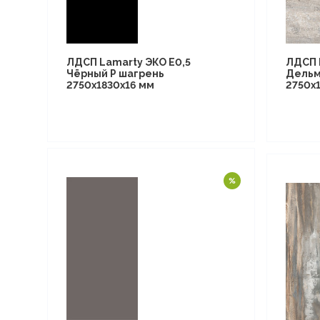
ЛДСП Lamarty ЭКО E0,5
ЛДСП 
Чёрный P шагрень
Дельм
2750х1830х16 мм
2750х