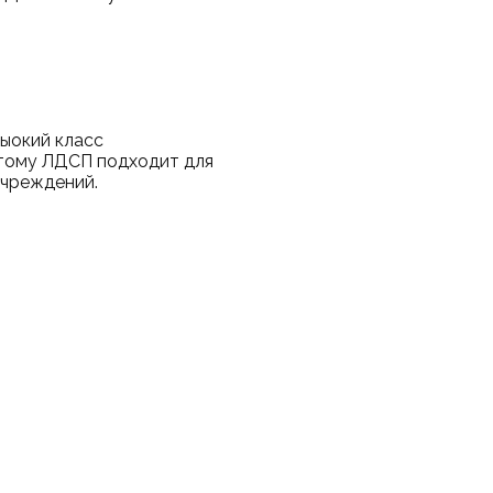
егда:
ыокий класс
этому ЛДСП подходит для
учреждений.