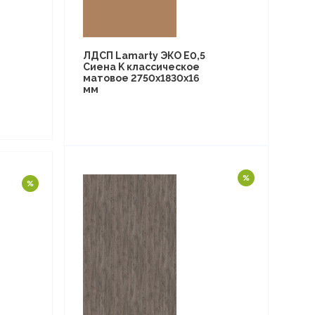
ЛДСП Lamarty ЭКО E0,5
Сиена K классическое
матовое 2750х1830х16
мм