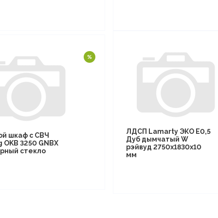
ЛДСП Lamarty ЭКО E0,5
ой шкаф с СВЧ
Дуб дымчатый W
g OKB 3250 GNBX
рэйвуд 2750х1830х10
рный стекло
мм