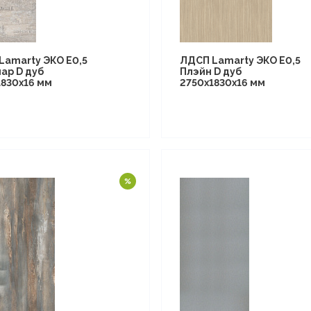
Lamarty ЭКО E0,5
ЛДСП Lamarty ЭКО E0,5
ар D дуб
Плэйн D дуб
1830х16 мм
2750х1830х16 мм