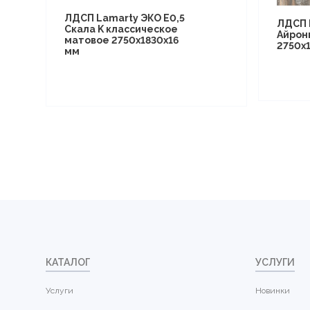
ЛДСП Lamarty ЭКО E0,5
ЛДСП 
Скала K классическое
Айрон
матовое 2750х1830х16
2750х
мм
КАТАЛОГ
УСЛУГИ
Услуги
Новинки