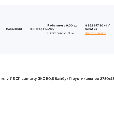
Работаем с 9:00 до
8 962 677 90 44
/
17:30
63 62 25
ВАКАНСИИ
КОНТАКТЫ
В Хабаровске 23:54
Заказать звонок
 мм
ЛДСП Lamarty ЭКО E0,5 Бамбук R рустикальное 2750х1