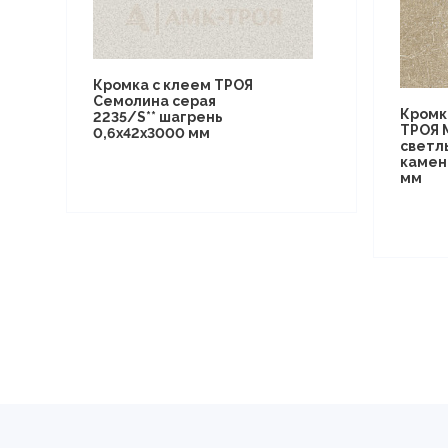
Кромка с клеем ТРОЯ
Семолина серая
Кромк
2235/S** шагрень
ТРОЯ 
0,6х42х3000 мм
светл
камен
мм