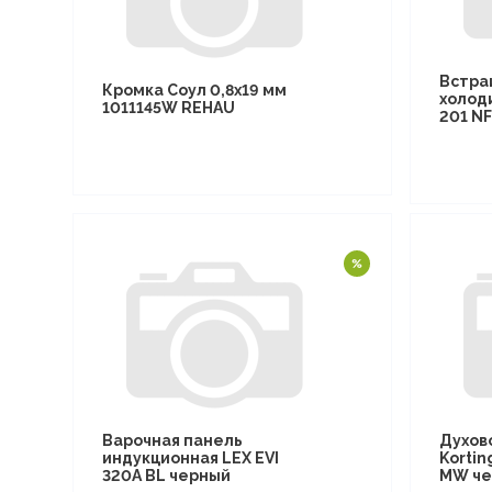
Встра
Кромка Соул 0,8х19 мм
холод
1011145W REHAU
201 N
Варочная панель
Духов
индукционная LEX EVI
Kortin
320A BL черный
MW че