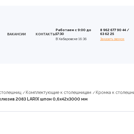
Работаем с 9:00 до
8 962 677 90 44
/
17:30
63 62 25
ВАКАНСИИ
КОНТАКТЫ
В Хабаровске 16:36
Заказать звонок
 столешниц
Комплектующие к столешницам
Кромка к столешн
люзив 2083 LARIX шпон 0,6х42х3000 мм