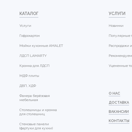
КАТАЛОГ
УСЛУГИ
Услуги
Новинки
Гофрокартон
Популярные 
Мойки кухонные AMALET
Распродажи и
ЛДСП LAMARTY
Рекомендуем
Кромка для ЛДСП
Уцененные т
МДФ плиты
ДВП, ХДФ
О НАС
Фанера берёзовая
мебельная
ДОСТАВКА
Столешницы и кромка
ВАКАНСИИ
для столешниц
КОНТАКТЫ
Стеновые панели
(фартуки для кухни)