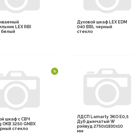
иваемый
Духовой шкаф LEX EDM
ильник LEX RBI
040 BBL черный
F белый
стекло
ЛДСП Lamarty ЭКО E0,5
ой шкаф с СВЧ
Дуб дымчатый W
g OKB 3250 GNBX
рэйвуд 2750х1830х10
рный стекло
мм