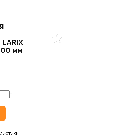
Я
 LARIX
000 мм
+
ристики