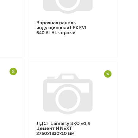
Варочная панель
индукционная LEX EVI
640 A I BL черный
ЛДСП Lamarty ЭКО E0,5
Цемент N NEXT
2750х1830х10 мм