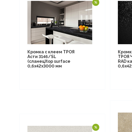
Кромка с клеем ТРОЯ
Кромк
Асти 3146/SL
ТРОЯ 
(сланец)top surface
RAD к
0,6х42х3000 мм
0,6х4