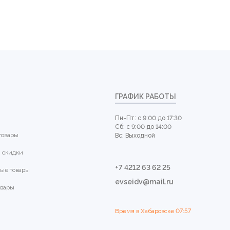
ГРАФИК РАБОТЫ
Пн-Пт: с 9:00 до 17:30
Сб: с 9:00 до 14:00
товары
Вс: Выходной
 скидки
+7 4212 63 62 25
ые товары
evseidv@mail.ru
овары
Время в Хабаровске
07:57