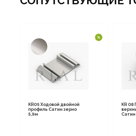
СОПУТСТВУЮЩИЕ Т
KR05 Ходовой двойной
KR 08
профиль Сатин зерно
верхн
5,9м
Сатин 