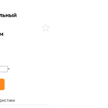
льный
)
5м
+
ристики