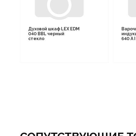
Духовой шкаф LEX EDM
Вароч
040 BBL черный
индук
стекло
640 A 