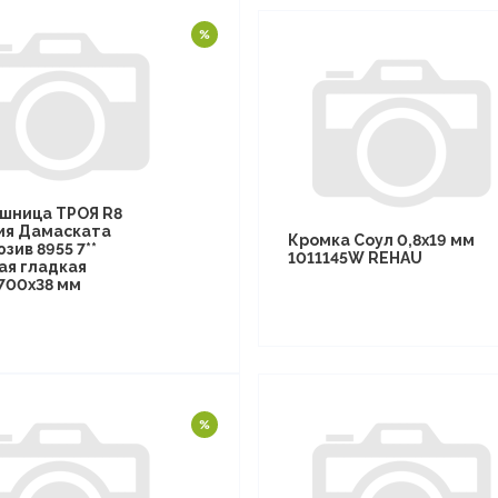
шница ТРОЯ R8
ия Дамаската
Кромка Соул 0,8х19 мм
зив 8955 7**
1011145W REHAU
ая гладкая
700х38 мм