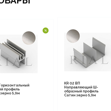
ОВАРЫ
KR 02 ВП
 Горизонтальный
Направляющий Ш-
ий профиль
образный профиль
зерно 5,9м
Сатин зерно 5,9м