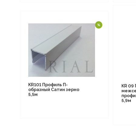
KR101 Профиль П-
KR 09
образный Сатин зерно
межсе
5,5м
профи
5,9м