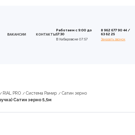
Работаем с 9:00 до
8 962 677 90 44
/
17:30
63 62 25
ВАКАНСИИ
КОНТАКТЫ
В Хабаровске 07:57
Заказать звонок
RIAL PRO
Система Рамир
Сатин зерно
чка) Сатин зерно 5,5м