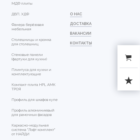
МДФ плиты
ДВП, ХДФ
О НАС
ДОСТАВКА
Фанера берёзовая
мебельная
ВАКАНСИИ
Столешницы и кромка
КОНТАКТЫ
для столешниц
Стеновые панели
(фартуки для кухни)
Плинтуса для кухни и
комплектующие
Компакт-плита HPL АМК
ТРОЯ
Профиль для шкафов купе
Профиль алюминиевый
для рамочных фасадов
Каркасно-модульная
система "Лофт комплект"
от НАЙДИ