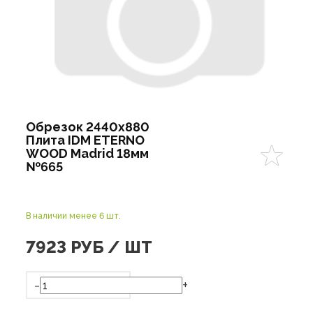
Обрезок 2440х880
Плита IDM ETERNO
WOOD Madrid 18мм
№665
В наличии менее 6 шт.
7923
РУБ / ШТ
-
+