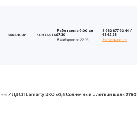
Работаем с 9:00 до
8 962 677 90 44
/
17:30
63 62 25
ВАКАНСИИ
КОНТАКТЫ
В Хабаровске 22:23
Заказать звонок
 мм
ЛДСП Lamarty ЭКО E0,5 Солнечный L лёгкий шелк 2750