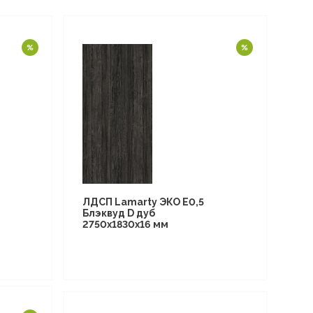
ЛДСП Lamarty ЭКО E0,5
Блэквуд D дуб
2750х1830х16 мм