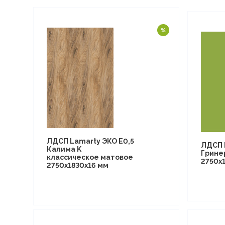
ЛДСП Lamarty ЭКО E0,5
ЛДСП 
Калима K
Грине
классическое матовое
2750х
2750х1830х16 мм