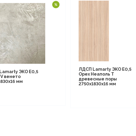
ЛДСП Lamarty ЭКО E0,5
Lamarty ЭКО E0,5
Орех Неаполь T
 V венето
древесные поры
1830х16 мм
2750х1830х16 мм