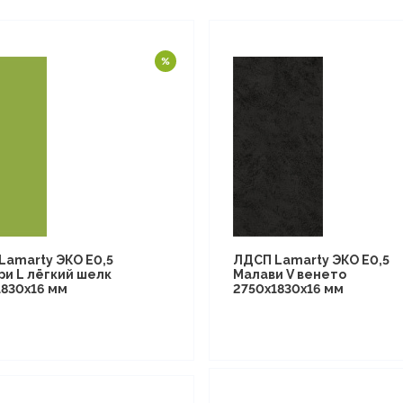
Lamarty ЭКО E0,5
ЛДСП Lamarty ЭКО E0,5
ри L лёгкий шелк
Малави V венето
1830х16 мм
2750х1830х16 мм