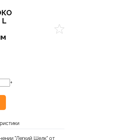
ЭКО
 L
мм
+
ристики
нении "Легкий Шелк" от