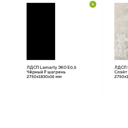
ЛДСП Lamarty ЭКО E0,5
ЛДСП 
Чёрный P шагрень
Слэйт
2750х1830х16 мм
2750х