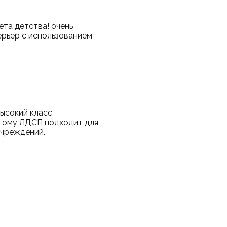
ета детства! очень
ерьер с использованием
егда:
ысокий класс
этому ЛДСП подходит для
учреждений.