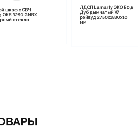
ЛДСП Lamarty ЭКО E0,5
ой шкаф с СВЧ
Дуб дымчатый W
g OKB 3250 GNBX
рэйвуд 2750х1830х10
рный стекло
мм
ОВАРЫ