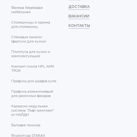
ДОСТАВКА
Фанера берёзовая
мебельная
ВАКАНСИИ
Столешницы и кромка
КОНТАКТЫ
для столешниц
Стеновые панели
(фартуки для кухни)
Плинтуса для кухни и
комплектующие
Компакт-плита HPL АМК
ТРОЯ
Профиль для шкафов купе
Профиль алюминиевый
для рамочных фасадов
Каркасно-модульная
система "Лофт комплект"
от НАЙДИ
Бытовая техника
Фурнитура STARAX