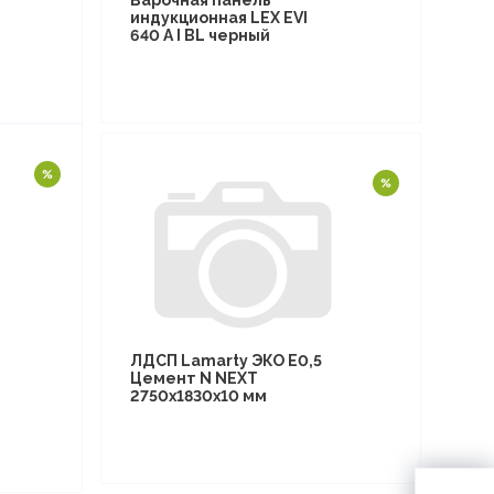
Варочная панель
индукционная LEX EVI
640 A I BL черный
ЛДСП Lamarty ЭКО E0,5
Цемент N NEXT
2750х1830х10 мм