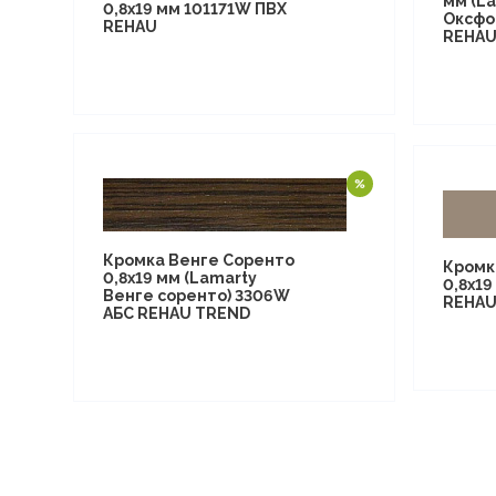
мм (L
0,8х19 мм 101171W ПВХ
Оксфор
REHAU
REHAU
Кромка Венге Соренто
Кромк
0,8х19 мм (Lamarty
0,8х19
Венге соренто) 3306W
REHA
АБС REHAU TREND