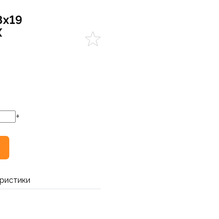
8х19
Х
+
ристики