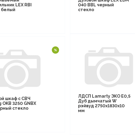
иваемый
Духовой шкаф LEX EDM
ильник LEX RBI
040 BBL черный
F белый
стекло
ЛДСП Lamarty ЭКО E0,5
ой шкаф с СВЧ
Дуб дымчатый W
g OKB 3250 GNBX
рэйвуд 2750х1830х10
рный стекло
мм