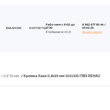
Работаем с 9:00 до
8 962 677 90 44
/
17:30
63 62 25
ВАКАНСИИ
КОНТАКТЫ
В Хабаровске 05:21
Заказать звонок
0,8*19 мм.
Кромка Хаки 0,8х19 мм 101133U ПВХ REHAU