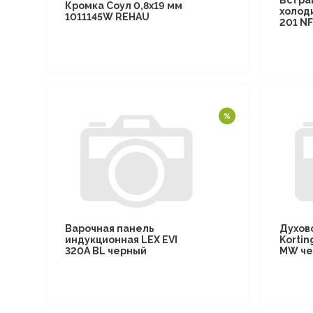
Встра
Кромка Соул 0,8х19 мм
холод
1011145W REHAU
201 N
Варочная панель
Духов
индукционная LEX EVI
Kortin
320A BL черный
MW че