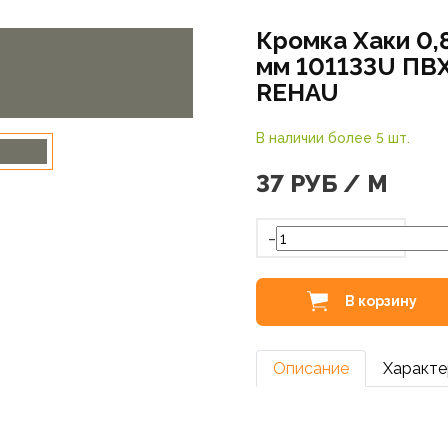
Кромка Хаки 0,
мм 101133U ПВ
REHAU
В наличии более 5 шт.
37
РУБ / М
-
В корзину
Описание
Характе