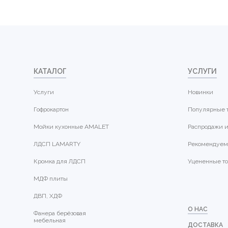
КАТАЛОГ
УСЛУГИ
Услуги
Новинки
Гофрокартон
Популярные 
Мойки кухонные AMALET
Распродажи и
ЛДСП LAMARTY
Рекомендуем
Кромка для ЛДСП
Уцененные т
МДФ плиты
ДВП, ХДФ
О НАС
Фанера берёзовая
мебельная
ДОСТАВКА