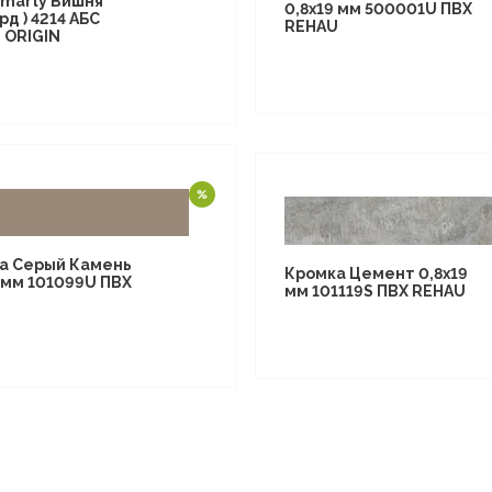
amarty Вишня
0,8х19 мм 500001U ПВХ
д ) 4214 АБС
REHAU
 ORIGIN
а Серый Камень
Кромка Цемент 0,8х19
 мм 101099U ПВХ
мм 101119S ПВХ REHAU
U