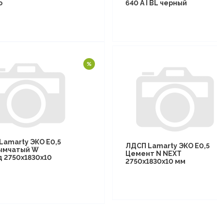
о
640 A I BL черный
Lamarty ЭКО E0,5
ЛДСП Lamarty ЭКО E0,5
ымчатый W
Цемент N NEXT
д 2750х1830х10
2750х1830х10 мм