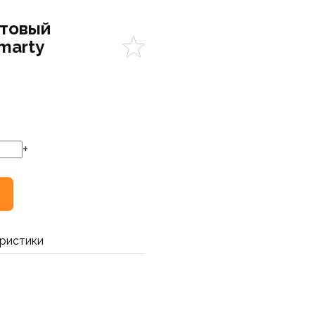
атовый
marty
+
ристики