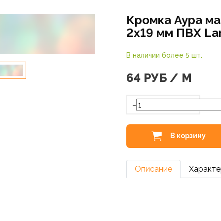
Кромка Аура м
2х19 мм ПВХ La
В наличии более 5 шт.
64
РУБ / М
-
В корзину
Описание
Характе