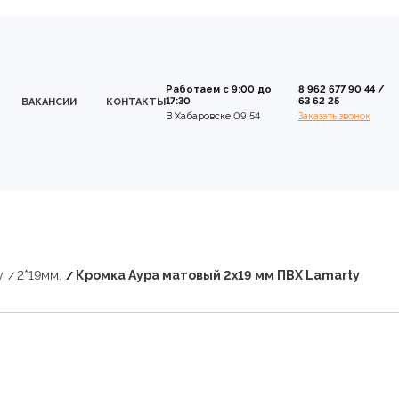
Работаем с 9:00 до
8 962 677 90 44
/
17:30
63 62 25
ВАКАНСИИ
КОНТАКТЫ
В Хабаровске 09:54
Заказать звонок
y
2*19мм.
Кромка Аура матовый 2х19 мм ПВХ Lamarty