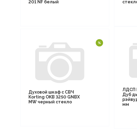
201 NF белый
стекл
ЛДСП 
Духовой шкаф с СВЧ
Дуб д
Korting OKB 3250 GNBX
рэйву
MW черный стекло
мм