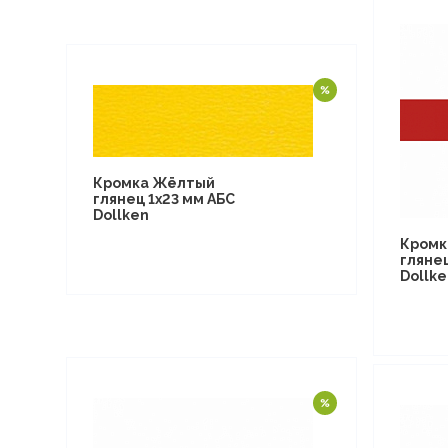
Кромка Жёлтый
глянец 1х23 мм АБС
Dollken
Кромк
глянец
Dollke