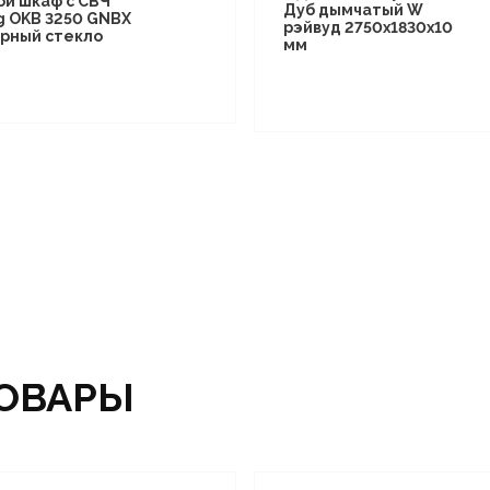
ой шкаф с СВЧ
Дуб дымчатый W
g OKB 3250 GNBX
рэйвуд 2750х1830х10
рный стекло
мм
ОВАРЫ