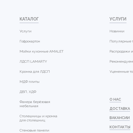
КАТАЛОГ
УСЛУГИ
Услуги
Новинки
Гофрокартон
Популярные 
Мойки кухонные AMALET
Распродажи и
ЛДСП LAMARTY
Рекомендуем
Кромка для ЛДСП
Уцененные т
МДФ плиты
ДВП, ХДФ
О НАС
Фанера берёзовая
мебельная
ДОСТАВКА
Столешницы и кромка
ВАКАНСИИ
для столешниц
КОНТАКТЫ
Стеновые панели