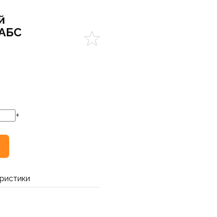
й
 АБС
+
ристики