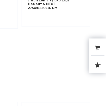
ЛДСП Lamarty ЭКО E0,5
Цемент N NEXT
2750х1830х10 мм