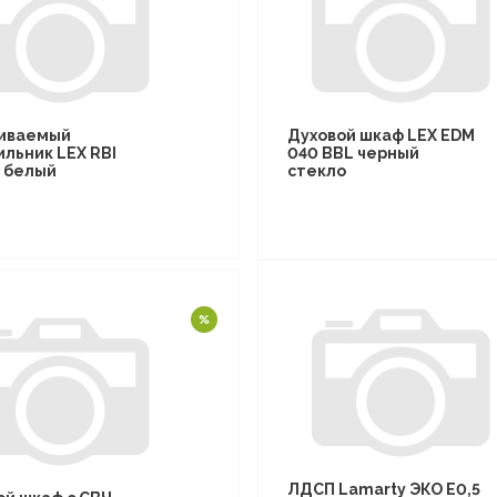
иваемый
Духовой шкаф LEX EDM
ильник LEX RBI
040 BBL черный
F белый
стекло
ЛДСП Lamarty ЭКО E0,5