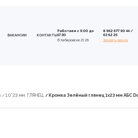
Работаем с 9:00 до
8 962 677 90 44
/
17:30
63 62 25
ВАКАНСИИ
КОНТАКТЫ
В Хабаровске 21:26
Заказать звонок
n
1,0*23 мм. ГЛЯНЕЦ
Кромка Зелёный глянец 1х23 мм АБС Do