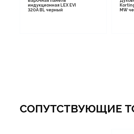
Варочная панель
Духов
индукционная LEX EVI
Kortin
320A BL черный
MW че
СОПУТСТВУЮЩИЕ Т