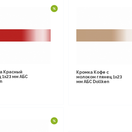
а Красный
Кромка Кофе с
 1х23 мм АБС
молоком глянец 1х23
n
мм АБС Dollken