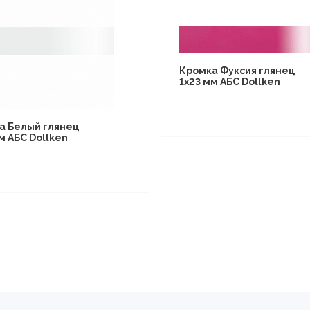
Кромка Фуксия глянец
1х23 мм АБС Dollken
а Белый глянец
м АБС Dollken