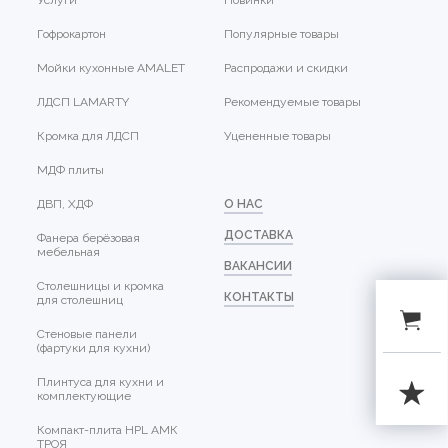
Гофрокартон
Популярные товары
Мойки кухонные AMALET
Распродажи и скидки
ЛДСП LAMARTY
Рекомендуемые товары
Кромка для ЛДСП
Уцененные товары
МДФ плиты
ДВП, ХДФ
О НАС
ДОСТАВКА
Фанера берёзовая
мебельная
ВАКАНСИИ
Столешницы и кромка
КОНТАКТЫ
для столешниц
Стеновые панели
(фартуки для кухни)
Плинтуса для кухни и
комплектующие
Компакт-плита HPL АМК
ТРОЯ