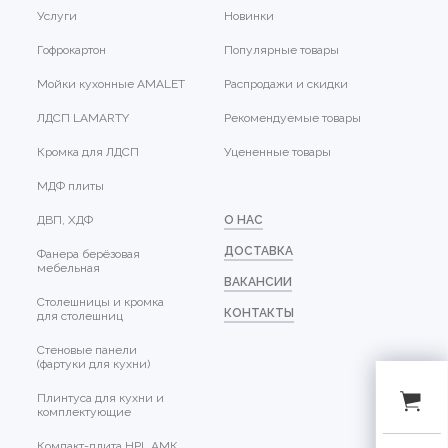
Услуги
Новинки
Гофрокартон
Популярные товары
Мойки кухонные AMALET
Распродажи и скидки
ЛДСП LAMARTY
Рекомендуемые товары
Кромка для ЛДСП
Уцененные товары
МДФ плиты
ДВП, ХДФ
О НАС
ДОСТАВКА
Фанера берёзовая
мебельная
ВАКАНСИИ
Столешницы и кромка
КОНТАКТЫ
для столешниц
Стеновые панели
(фартуки для кухни)
Плинтуса для кухни и
комплектующие
Компакт-плита HPL АМК