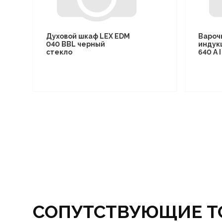
Духовой шкаф LEX EDM
Вароч
040 BBL черный
индук
стекло
640 A 
СОПУТСТВУЮЩИЕ Т