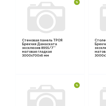
Стеновая панель ТРОЯ
Столе
Брекчия Дамаската
Брекч
эксклюзив 8955/7**
эксклю
матовая гладкая
матов
3000х700х6 мм
3000х