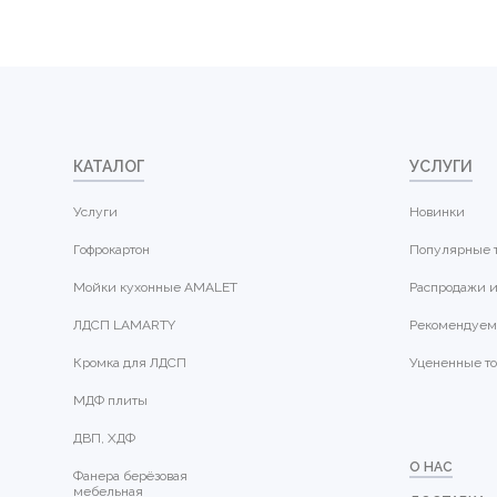
КАТАЛОГ
УСЛУГИ
Услуги
Новинки
Гофрокартон
Популярные 
Мойки кухонные AMALET
Распродажи и
ЛДСП LAMARTY
Рекомендуем
Кромка для ЛДСП
Уцененные т
МДФ плиты
ДВП, ХДФ
О НАС
Фанера берёзовая
мебельная