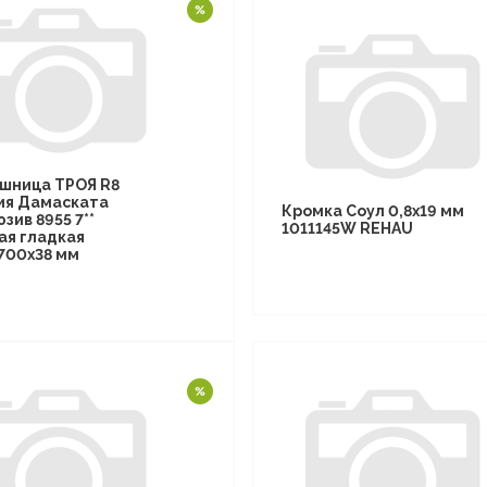
шница ТРОЯ R8
ия Дамаската
Кромка Соул 0,8х19 мм
зив 8955 7**
1011145W REHAU
ая гладкая
700х38 мм