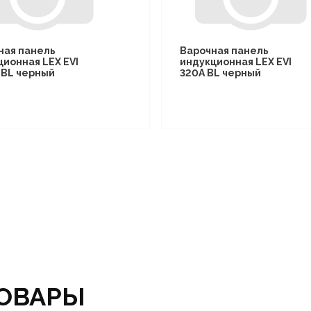
ная панель
Варочная панель
ционная LEX EVI
индукционная LEX EVI
I BL черный
320A BL черный
ОВАРЫ