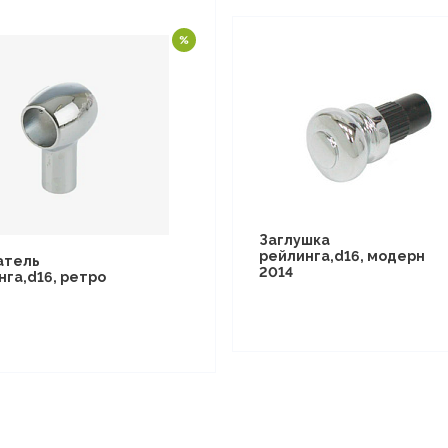
Заглушка
рейлинга,d16, модерн
атель
2014
нга,d16, ретро