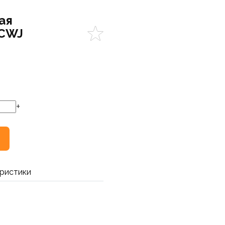
ая
 CWJ
+
ристики