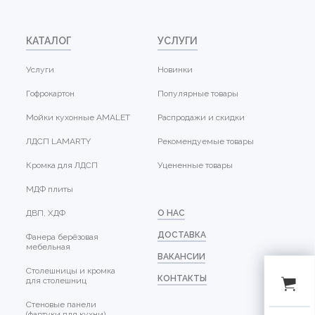
КАТАЛОГ
УСЛУГИ
Услуги
Новинки
Гофрокартон
Популярные товары
Мойки кухонные AMALET
Распродажи и скидки
ЛДСП LAMARTY
Рекомендуемые товары
Кромка для ЛДСП
Уцененные товары
МДФ плиты
ДВП, ХДФ
О НАС
ДОСТАВКА
Фанера берёзовая
мебельная
ВАКАНСИИ
Столешницы и кромка
КОНТАКТЫ
для столешниц
Стеновые панели
(фартуки для кухни)