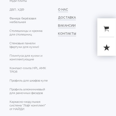
МДФ плиты
ДВП, ХДФ
О НАС
ДОСТАВКА
Фанера берёзовая
мебельная
ВАКАНСИИ
Столешницы и кромка
КОНТАКТЫ
для столешниц
Стеновые панели
(фартуки для кухни)
Плинтуса для кухни и
комплектующие
Компакт-плита HPL АМК
ТРОЯ
Профиль для шкафов купе
Профиль алюминиевый
для рамочных фасадов
Каркасно-модульная
система "Лофт комплект"
от НАЙДИ