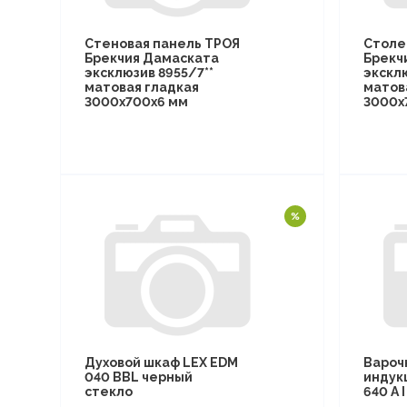
Стеновая панель ТРОЯ
Столе
Брекчия Дамаската
Брекч
эксклюзив 8955/7**
эксклю
матовая гладкая
матов
3000х700х6 мм
3000х
Духовой шкаф LEX EDM
Вароч
040 BBL черный
индук
стекло
640 A 