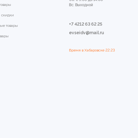
товары
Вс: Выходной
 скидки
+7 4212 63 62 25
ые товары
evseidv@mail.ru
овары
Время в Хабаровске
22:23