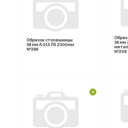
Обрез
Обрезок столешницы
38 мм
38 мм А 013 ЛS 2300мм
метал
№288
№208