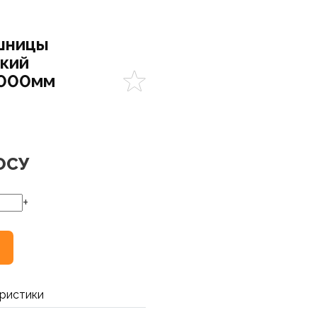
шницы
кий
1000мм
ОСУ
+
ристики