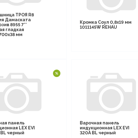
шница ТРОЯ R8
ия Дамаската
Кромка Соул 0,8х19 мм
зив 8955 7**
1011145W REHAU
ая гладкая
700х38 мм
ная панель
Варочная панель
ционная LEX EVI
индукционная LEX EVI
I BL черный
320A BL черный