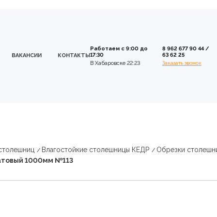
Работаем с 9:00 до
8 962 677 90 44
/
17:30
63 62 25
ВАКАНСИИ
КОНТАКТЫ
В Хабаровске 22:23
Заказать звонок
 столешниц
Влагостойкие столешницы КЕДР
Обрезки столешн
атовый 1000мм №113