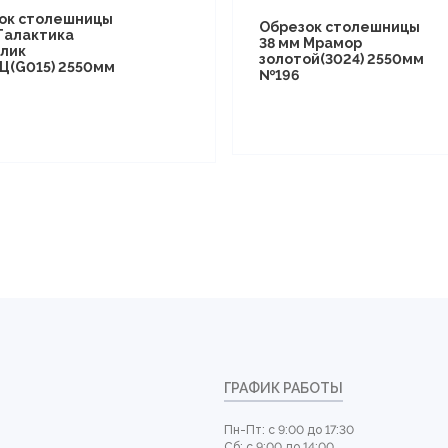
ок столешницы
Обрезок столешницы
 Галактика
38 мм Мрамор
лик
золотой(3024) 2550мм
Ц(G015) 2550мм
№196
ГРАФИК РАБОТЫ
Пн-Пт: с 9:00 до 17:30
Сб: с 9:00 до 14:00