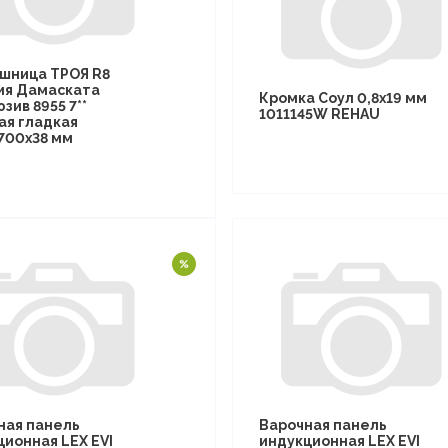
шница ТРОЯ R8
ия Дамаската
Кромка Соул 0,8х19 мм
зив 8955 7**
1011145W REHAU
ая гладкая
700х38 мм
ная панель
Варочная панель
ционная LEX EVI
индукционная LEX EVI