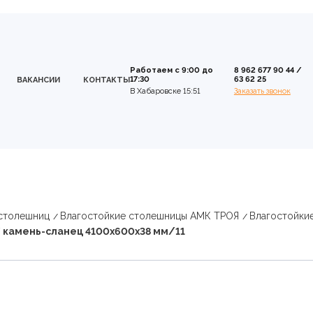
Работаем с 9:00 до
8 962 677 90 44
/
17:30
63 62 25
ВАКАНСИИ
КОНТАКТЫ
В Хабаровске 15:51
Заказать звонок
 столешниц
Влагостойкие столешницы АМК ТРОЯ
Влагостойки
* камень-сланец 4100х600х38 мм/11