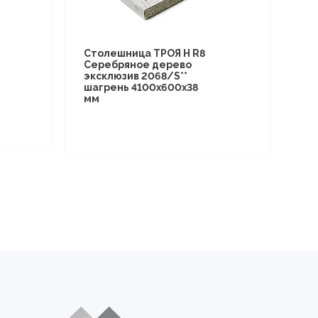
Столешница ТРОЯ Н R8
Серебряное дерево
эксклюзив 2068/S**
шагрень 4100х600х38
мм