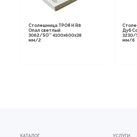
Столешница ТРОЯ Н R8
Столе
Опал светлый
Дуб С
3062/SO** 4100х600х38
3230/
мм/2
мм/6
КАТАЛОГ
УСЛУГИ