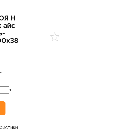
ОЯ Н
 айс
ь-
00х38
Т
+
ристики