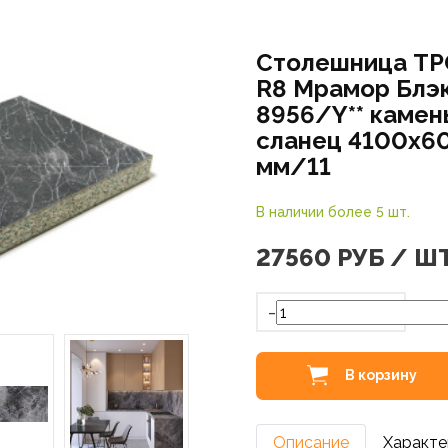
Столешница ТР
R8 Мрамор Блэк
8956/Y** камен
сланец 4100х6
мм/11
В наличии более 5 шт.
27560
РУБ / Ш
-
В корзину
Описание
Характе