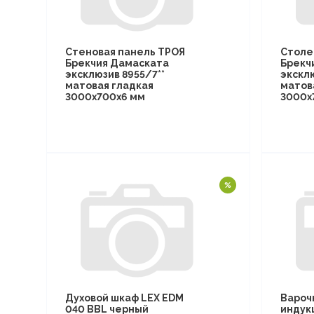
Стеновая панель ТРОЯ
Столе
Брекчия Дамаската
Брекч
эксклюзив 8955/7**
эксклю
матовая гладкая
матов
3000х700х6 мм
3000х
Духовой шкаф LEX EDM
Вароч
040 BBL черный
индук