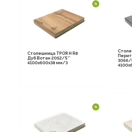
Столе
Столешница ТРОЯ Н R8
Перит
Дуб Вотан 2052/S**
3066/
4100х600х38 мм/3
4100х