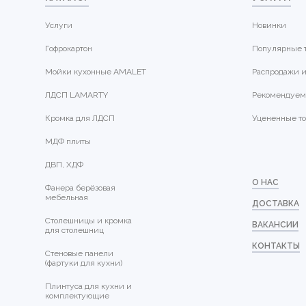
Услуги
Новинки
Гофрокартон
Популярные 
Мойки кухонные AMALET
Распродажи и
ЛДСП LAMARTY
Рекомендуем
Кромка для ЛДСП
Уцененные т
МДФ плиты
ДВП, ХДФ
О НАС
Фанера берёзовая
мебельная
ДОСТАВКА
Столешницы и кромка
ВАКАНСИИ
для столешниц
КОНТАКТЫ
Стеновые панели
(фартуки для кухни)
Плинтуса для кухни и
комплектующие