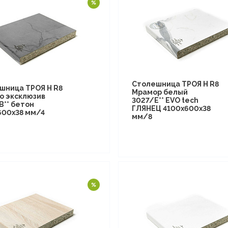
Столешница ТРОЯ Н R8
шница ТРОЯ Н R8
Мрамор белый
о эксклюзив
3027/E** EVO tech
B** бетон
ГЛЯНЕЦ 4100х600х38
600х38 мм/4
мм/8