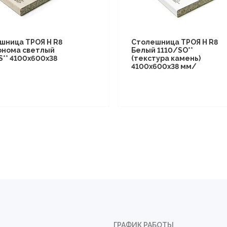
шница ТРОЯ Н R8
Столешница ТРОЯ Н R8
онома светлый
Белый 1110/SO**
S** 4100х600х38
(текстура камень)
4100х600х38 мм/
ГРАФИК РАБОТЫ