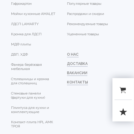
Гофрокартон
Популярные товары
Мойки кухонные AMALET
Распродажи и скидки
ЛДСП LAMARTY
Рекомендуемые товары
Кромка для ЛДСП
Уцененные товары
МДФ плиты
ДВП, ХДФ
О НАС
ДОСТАВКА
Фанера берёзовая
мебельная
ВАКАНСИИ
Столешницы и кромка
КОНТАКТЫ
для столешниц
Стеновые панели
(фартуки для кухни)
Плинтуса для кухни и
комплектующие
Компакт-плита HPL АМК
ТРОЯ