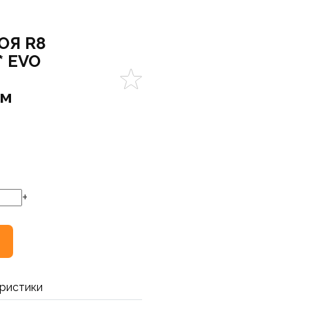
ОЯ R8
* EVO
мм
+
ристики