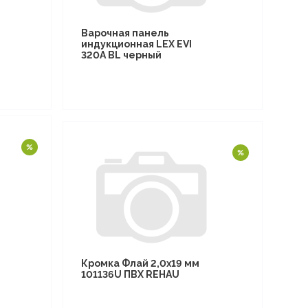
Варочная панель
индукционная LEX EVI
320A BL черный
Кромка Флай 2,0х19 мм
101136U ПВХ REHAU