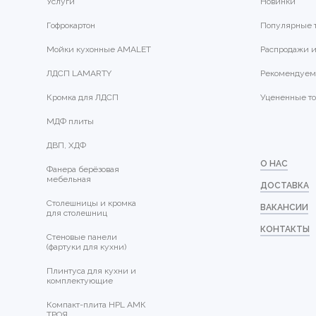
Услуги
Новинки
Гофрокартон
Популярные 
Мойки кухонные AMALET
Распродажи и
ЛДСП LAMARTY
Рекомендуем
Кромка для ЛДСП
Уцененные т
МДФ плиты
ДВП, ХДФ
О НАС
Фанера берёзовая
мебельная
ДОСТАВКА
Столешницы и кромка
ВАКАНСИИ
для столешниц
КОНТАКТЫ
Стеновые панели
(фартуки для кухни)
Плинтуса для кухни и
комплектующие
Компакт-плита HPL АМК
ТРОЯ