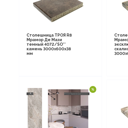
Столешница ТРОЯ R8
Столе
Мрамор Де Мази
Мрамо
темный 4072/SO**
экскл
камень 3000х600х38
скали
мм
3000х