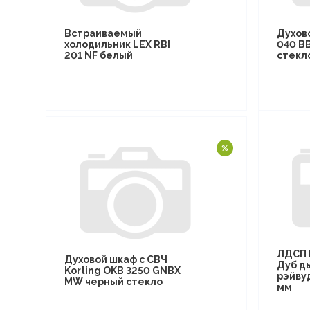
Встраиваемый
Духов
холодильник LEX RBI
040 B
201 NF белый
стекл
ЛДСП 
Духовой шкаф с СВЧ
Дуб д
Korting OKB 3250 GNBX
рэйву
MW черный стекло
мм