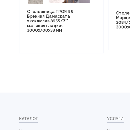
Столешница ТРОЯ R8
Столе
Брекчия Дамаската
Марце
эксклюзив 8955/7**
3084/
матовая гладкая
3000х
3000х700х38 мм
КАТАЛОГ
УСЛУГИ