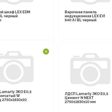
ой шкаф LEX EDM
Варочная панель
BL черный
индукционная LEX EVI
о
640 A I BL черный
Lamarty ЭКО E0,5
ЛДСП Lamarty ЭКО E0,5
ымчатый W
Цемент N NEXT
д 2750х1830х10
2750х1830х10 мм