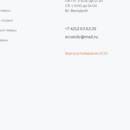
Пн-Пт: с 9:00 до 17:30
Сб: с 9:00 до 14:00
товары
Вс: Выходной
 скидки
+7 4212 63 62 25
ые товары
evseidv@mail.ru
овары
Время в Хабаровске
13:25