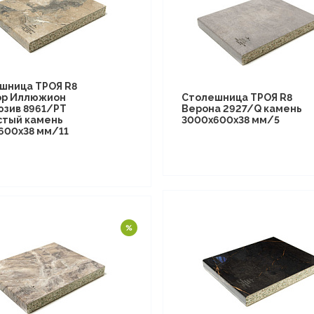
шница ТРОЯ R8
р Иллюжион
Столешница ТРОЯ R8
юзив 8961/PT
Верона 2927/Q камень
стый камень
3000х600х38 мм/5
600х38 мм/11