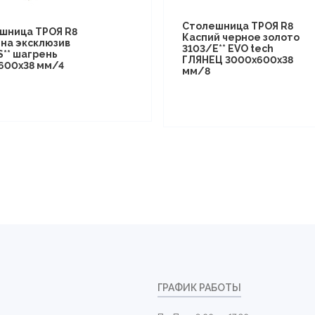
Столешница ТРОЯ R8
шница ТРОЯ R8
Каспий черное золото
на эксклюзив
3103/E** EVO tech
S** шагрень
ГЛЯНЕЦ 3000х600х38
600х38 мм/4
мм/8
ГРАФИК РАБОТЫ