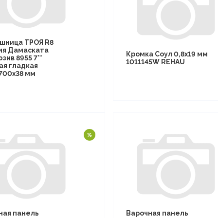
шница ТРОЯ R8
ия Дамаската
Кромка Соул 0,8х19 мм
зив 8955 7**
1011145W REHAU
ая гладкая
700х38 мм
ная панель
Варочная панель