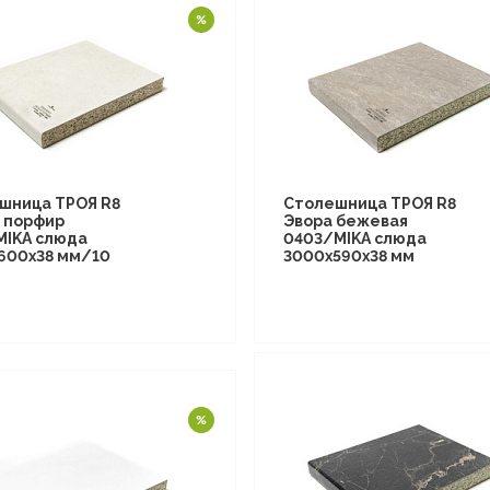
шница ТРОЯ R8
Столешница ТРОЯ R8
 порфир
Эвора бежевая
MIKA слюда
0403/MIKA слюда
600х38 мм/10
3000х590х38 мм