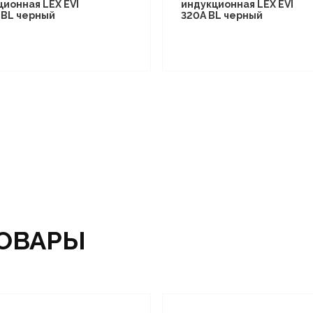
ционная LEX EVI
индукционная LEX EVI
I BL черный
320A BL черный
ОВАРЫ