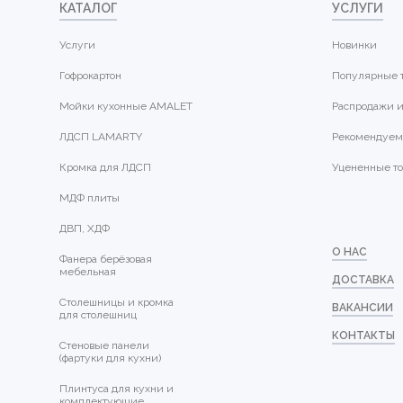
КАТАЛОГ
УСЛУГИ
Услуги
Новинки
Гофрокартон
Популярные 
Мойки кухонные AMALET
Распродажи и
ЛДСП LAMARTY
Рекомендуем
Кромка для ЛДСП
Уцененные т
МДФ плиты
ДВП, ХДФ
О НАС
Фанера берёзовая
мебельная
ДОСТАВКА
Столешницы и кромка
ВАКАНСИИ
для столешниц
КОНТАКТЫ
Стеновые панели
(фартуки для кухни)
Плинтуса для кухни и
комплектующие