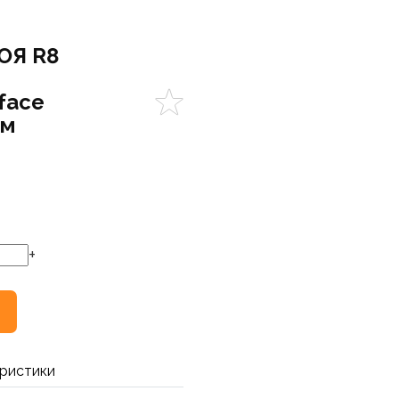
ОЯ R8
rface
мм
+
ристики