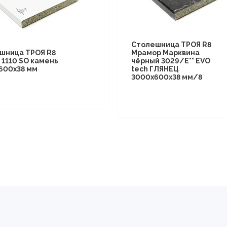
Столешница ТРОЯ R8
шница ТРОЯ R8
Мрамор Марквина
 1110 SO камень
чёрный 3029/E** EVO
600х38 мм
tech ГЛЯНЕЦ
3000х600х38 мм/8