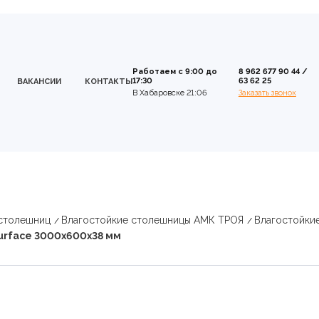
Работаем с 9:00 до
8 962 677 90 44
/
17:30
63 62 25
ВАКАНСИИ
КОНТАКТЫ
В Хабаровске 21:06
Заказать звонок
 столешниц
Влагостойкие столешницы АМК ТРОЯ
Влагостойки
surface 3000х600х38 мм