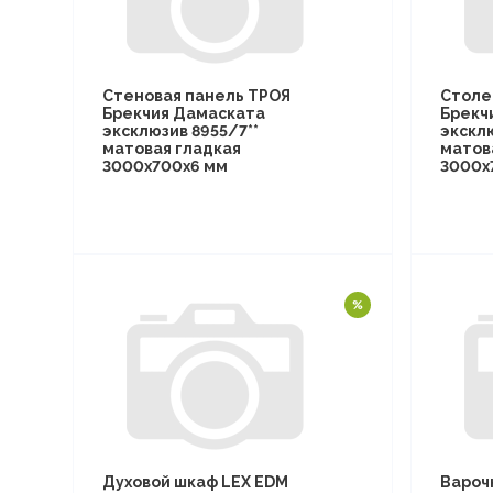
Стеновая панель ТРОЯ
Столе
Брекчия Дамаската
Брекч
эксклюзив 8955/7**
эксклю
матовая гладкая
матов
3000х700х6 мм
3000х
Духовой шкаф LEX EDM
Вароч