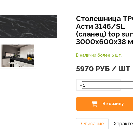
Столешница ТР
Асти 3146/SL
(сланец) top su
3000х600х38 
В наличии более 5 шт.
5970
РУБ / ШТ
-
В корзину
Описание
Характе