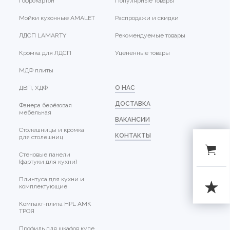
Гофрокартон
Популярные товары
Мойки кухонные AMALET
Распродажи и скидки
ЛДСП LAMARTY
Рекомендуемые товары
Кромка для ЛДСП
Уцененные товары
МДФ плиты
ДВП, ХДФ
О НАС
ДОСТАВКА
Фанера берёзовая
мебельная
ВАКАНСИИ
Столешницы и кромка
КОНТАКТЫ
для столешниц
Стеновые панели
(фартуки для кухни)
Плинтуса для кухни и
комплектующие
Компакт-плита HPL АМК
ТРОЯ
Профиль для шкафов купе