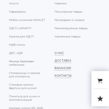
Услуги
Новинки
Гофрокартон
Популярные товары
Мойки кухонные AMALET
Распродажи и скидки
ЛДСП LAMARTY
Рекомендуемые товары
Кромка для ЛДСП
Уцененные товары
МДФ плиты
ДВП, ХДФ
О НАС
ДОСТАВКА
Фанера берёзовая
мебельная
ВАКАНСИИ
Столешницы и кромка
КОНТАКТЫ
для столешниц
Стеновые панели
(фартуки для кухни)
Плинтуса для кухни и
комплектующие
Компакт-плита HPL АМК