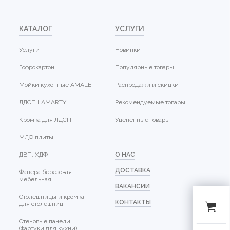
КАТАЛОГ
УСЛУГИ
Услуги
Новинки
Гофрокартон
Популярные товары
Мойки кухонные AMALET
Распродажи и скидки
ЛДСП LAMARTY
Рекомендуемые товары
Кромка для ЛДСП
Уцененные товары
МДФ плиты
ДВП, ХДФ
О НАС
ДОСТАВКА
Фанера берёзовая
мебельная
ВАКАНСИИ
Столешницы и кромка
КОНТАКТЫ
для столешниц
Стеновые панели
(фартуки для кухни)