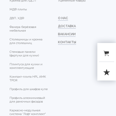
Кромка для ЛДСП
Уцененные товары
МДФ плиты
ДВП, ХДФ
О НАС
ДОСТАВКА
Фанера берёзовая
мебельная
ВАКАНСИИ
Столешницы и кромка
КОНТАКТЫ
для столешниц
Стеновые панели
(фартуки для кухни)
Плинтуса для кухни и
комплектующие
Компакт-плита HPL АМК
ТРОЯ
Профиль для шкафов купе
Профиль алюминиевый
для рамочных фасадов
Каркасно-модульная
система "Лофт комплект"