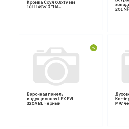
Встра
Кромка Соул 0,8х19 мм
холод
1011145W REHAU
201 N
Варочная панель
Духов
индукционная LEX EVI
Kortin
320A BL черный
MW че