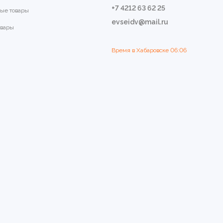
+7 4212 63 62 25
ые товары
evseidv@mail.ru
овары
Время в Хабаровске
06:06