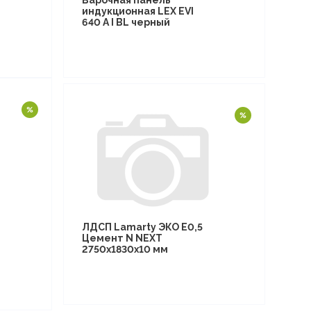
Варочная панель
индукционная LEX EVI
640 A I BL черный
ЛДСП Lamarty ЭКО E0,5
Цемент N NEXT
2750х1830х10 мм