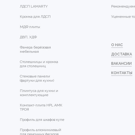
ЛДСП LAMARTY
Рекомендуем
Кромка для ЛДСП
Уцененные т
МДФ плиты
ДВП, ХДФ
О НАС
Фанера берёзовая
мебельная
ДОСТАВКА
Столешницы и кромка
ВАКАНСИИ
для столешниц
КОНТАКТЫ
Стеновые панели
(фартуки для кухни)
Плинтуса для кухни и
комплектующие
Компакт-плита HPL АМК
ТРОЯ
Профиль для шкафов купе
Профиль алюминиевый
для рамочных фасадов