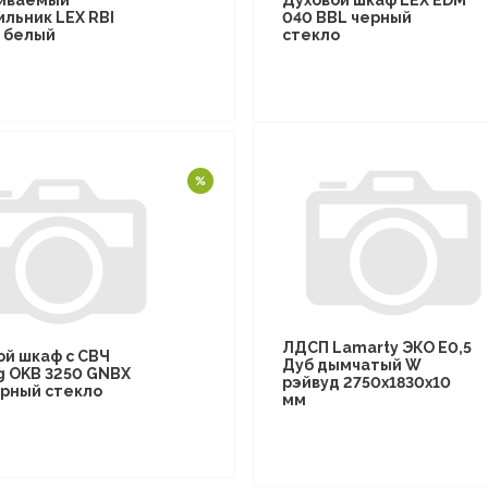
иваемый
Духовой шкаф LEX EDM
ильник LEX RBI
040 BBL черный
F белый
стекло
ЛДСП Lamarty ЭКО E0,5
ой шкаф с СВЧ
Дуб дымчатый W
g OKB 3250 GNBX
рэйвуд 2750х1830х10
рный стекло
мм