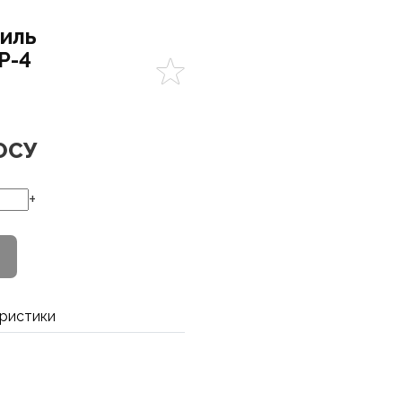
иль
Р-4
ОСУ
+
ристики