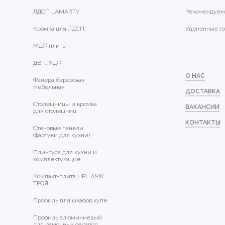
ЛДСП LAMARTY
Рекомендуем
Кромка для ЛДСП
Уцененные т
МДФ плиты
ДВП, ХДФ
О НАС
Фанера берёзовая
мебельная
ДОСТАВКА
Столешницы и кромка
ВАКАНСИИ
для столешниц
КОНТАКТЫ
Стеновые панели
(фартуки для кухни)
Плинтуса для кухни и
комплектующие
Компакт-плита HPL АМК
ТРОЯ
Профиль для шкафов купе
Профиль алюминиевый
для рамочных фасадов