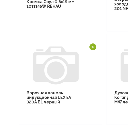
Кромка Соул 0,8х19 мм
холод
1011145W REHAU
201 N
Варочная панель
Духов
индукционная LEX EVI
Kortin
320A BL черный
MW че