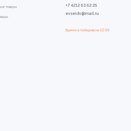
+7 4212 63 62 25
ые товары
evseidv@mail.ru
овары
Время в Хабаровске
02:59