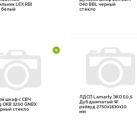
ильник LEX RBI
040 BBL черный
F белый
стекло
ЛДСП Lamarty ЭКО E0,5
ой шкаф с СВЧ
Дуб дымчатый W
g OKB 3250 GNBX
рэйвуд 2750х1830х10
рный стекло
мм