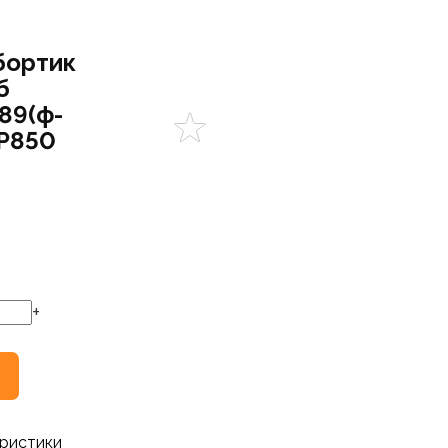
бортик
б
89(ф-
AP850
+
ристики