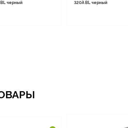
I BL черный
320A BL черный
ОВАРЫ