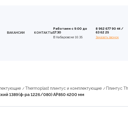
Работаем с 9:00 до
8 962 677 90 44
/
17:30
63 62 25
ВАКАНСИИ
КОНТАКТЫ
В Хабаровске 16:35
Заказать звонок
плектующие
Thermoplast плинтус и комплектующие
Плинтус Th
кий 1389(ф-ра 1226/080) AP850 4200 мм