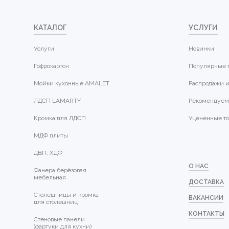
КАТАЛОГ
УСЛУГИ
Услуги
Новинки
Гофрокартон
Популярные 
Мойки кухонные AMALET
Распродажи и
ЛДСП LAMARTY
Рекомендуем
Кромка для ЛДСП
Уцененные т
МДФ плиты
ДВП, ХДФ
О НАС
Фанера берёзовая
мебельная
ДОСТАВКА
Столешницы и кромка
ВАКАНСИИ
для столешниц
КОНТАКТЫ
Стеновые панели
(фартуки для кухни)