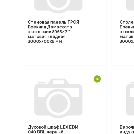
Стеновая панель ТРОЯ
Столе
Брекчия Дамаската
Брекч
эксклюзив 8955/7**
эксклю
матовая гладкая
матов
3000х700х6 мм
3000х
Духовой шкаф LEX EDM
Вароч
040 BBL черный
индук