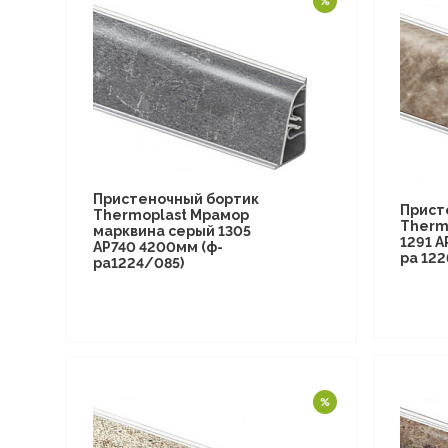
Пристеночный бортик
Прист
Thermoplast Мрамор
Therm
марквина серый 1305
1291 A
AP740 4200мм (ф-
ра 12
ра1224/085)