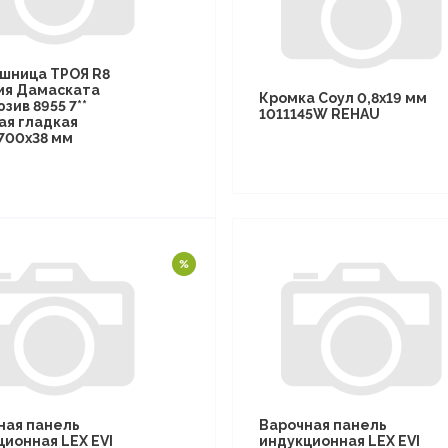
шница ТРОЯ R8
ия Дамаската
Кромка Соул 0,8х19 мм
зив 8955 7**
1011145W REHAU
ая гладкая
700х38 мм
ная панель
Варочная панель
ционная LEX EVI
индукционная LEX EVI