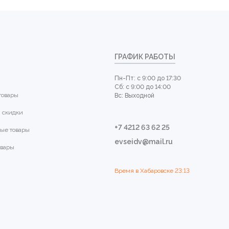
ГРАФИК РАБОТЫ
Пн-Пт: с 9:00 до 17:30
Сб: с 9:00 до 14:00
товары
Вс: Выходной
 скидки
+7 4212 63 62 25
ые товары
evseidv@mail.ru
овары
Время в Хабаровске
23:13