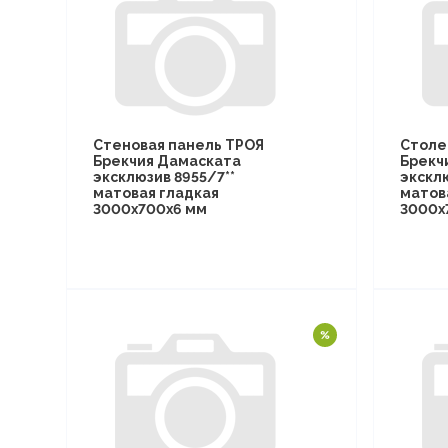
Стеновая панель ТРОЯ
Столе
Брекчия Дамаската
Брекч
эксклюзив 8955/7**
эксклю
матовая гладкая
матов
3000х700х6 мм
3000х