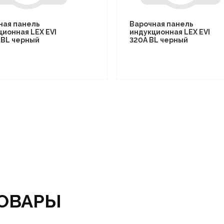
ная панель
Варочная панель
ционная LEX EVI
индукционная LEX EVI
I BL черный
320A BL черный
ОВАРЫ