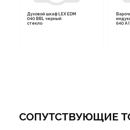
Духовой шкаф LEX EDM
Вароч
040 BBL черный
индук
стекло
640 A 
СОПУТСТВУЮЩИЕ Т