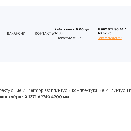
Работаем с 9:00 до
8 962 677 90 44
/
17:30
63 62 25
ВАКАНСИИ
КОНТАКТЫ
В Хабаровске 23:13
Заказать звонок
плектующие
Thermoplast плинтус и комплектующие
Плинтус Th
ина чёрный 1371 AP740 4200 мм