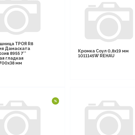
шница ТРОЯ R8
ия Дамаската
Кромка Соул 0,8х19 мм
зив 8955 7**
1011145W REHAU
ая гладкая
700х38 мм