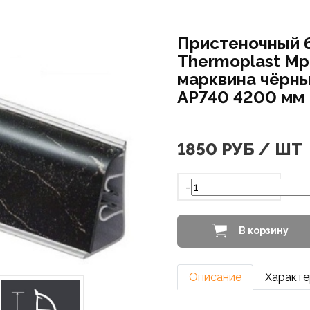
Пристеночный 
Thermoplast М
марквина чёрны
AP740 4200 мм
1850
РУБ / ШТ
-
В корзину
Описание
Характе