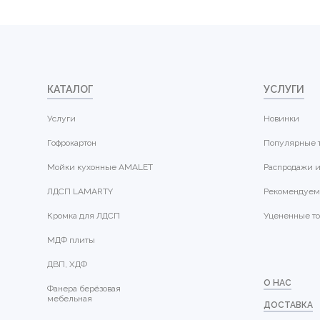
КАТАЛОГ
УСЛУГИ
Услуги
Новинки
Гофрокартон
Популярные 
Мойки кухонные AMALET
Распродажи и
ЛДСП LAMARTY
Рекомендуем
Кромка для ЛДСП
Уцененные т
МДФ плиты
ДВП, ХДФ
О НАС
Фанера берёзовая
мебельная
ДОСТАВКА