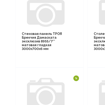
Стеновая панель ТРОЯ
Столе
Брекчия Дамаската
Брекч
эксклюзив 8955/7**
эксклю
матовая гладкая
матов
3000х700х6 мм
3000х