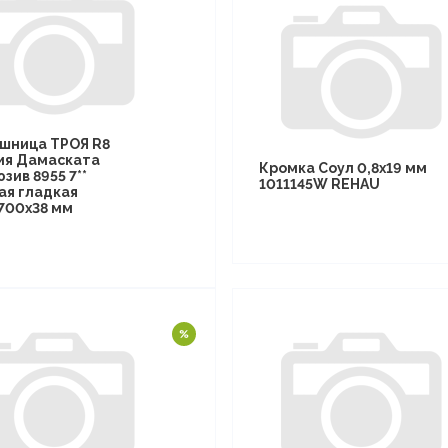
шница ТРОЯ R8
ия Дамаската
Кромка Соул 0,8х19 мм
зив 8955 7**
1011145W REHAU
ая гладкая
700х38 мм