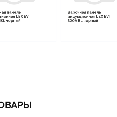
ная панель
Варочная панель
ционная LEX EVI
индукционная LEX EVI
I BL черный
320A BL черный
ОВАРЫ