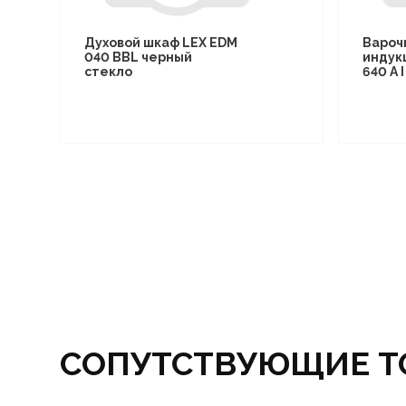
Духовой шкаф LEX EDM
Вароч
040 BBL черный
индук
стекло
640 A 
СОПУТСТВУЮЩИЕ Т