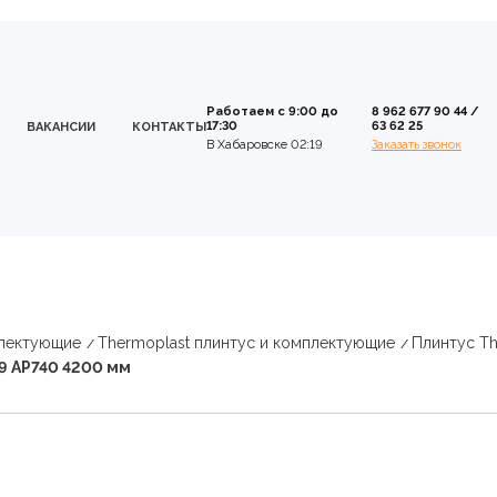
Работаем с 9:00 до
8 962 677 90 44
/
17:30
63 62 25
ВАКАНСИИ
КОНТАКТЫ
В Хабаровске 02:19
Заказать звонок
плектующие
Thermoplast плинтус и комплектующие
Плинтус Th
9 AP740 4200 мм