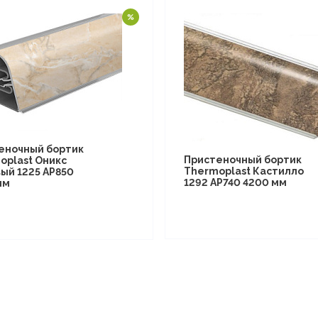
еночный бортик
Пристеночный бортик
oplast Оникс
Thermoplast Кастилло
ый 1225 AP850
1292 AP740 4200 мм
мм