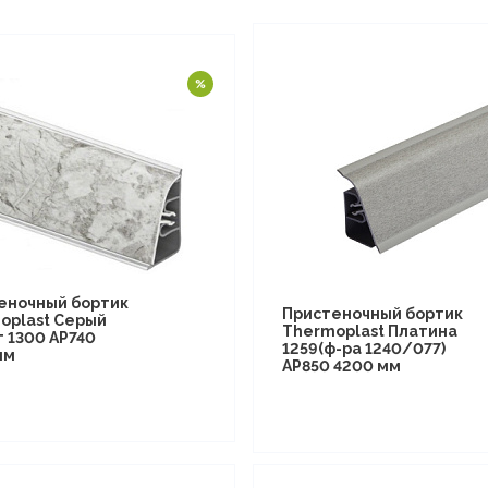
еночный бортик
Пристеночный бортик
oplast Серый
Thermoplast Платина
 1300 AP740
1259(ф-ра 1240/077)
мм
AP850 4200 мм