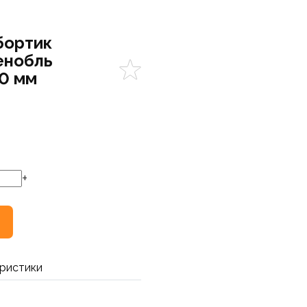
бортик
енобль
0 мм
+
ристики