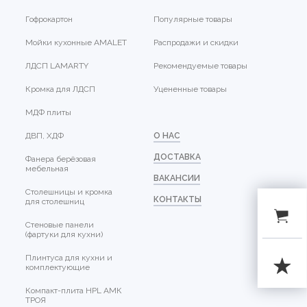
Гофрокартон
Популярные товары
Мойки кухонные AMALET
Распродажи и скидки
ЛДСП LAMARTY
Рекомендуемые товары
Кромка для ЛДСП
Уцененные товары
МДФ плиты
ДВП, ХДФ
О НАС
ДОСТАВКА
Фанера берёзовая
мебельная
ВАКАНСИИ
Столешницы и кромка
КОНТАКТЫ
для столешниц
Стеновые панели
(фартуки для кухни)
Плинтуса для кухни и
комплектующие
Компакт-плита HPL АМК
ТРОЯ