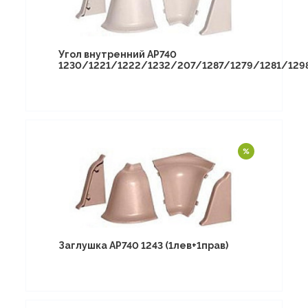
Угол внутренний АР740
1230/1221/1222/1232/207/1287/1279/1281/129
Заглушка АР740 1243 (1лев+1прав)