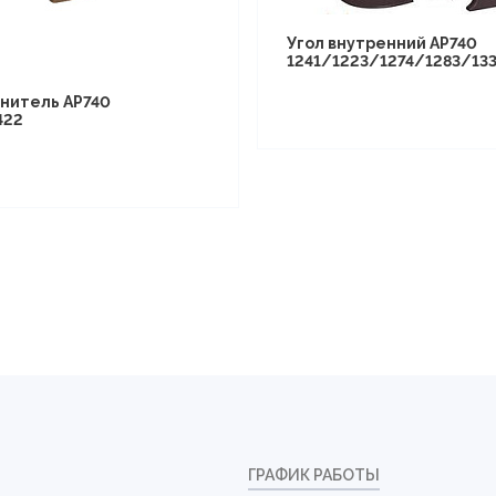
Угол внутренний АР740
98/1299
1241/1223/1274/1283/133
нитель АР740
422
ГРАФИК РАБОТЫ