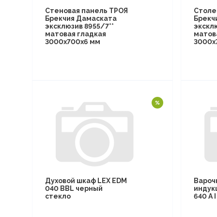
Стеновая панель ТРОЯ
Столе
Брекчия Дамаската
Брекч
эксклюзив 8955/7**
эксклю
матовая гладкая
матов
3000х700х6 мм
3000х
Духовой шкаф LEX EDM
Вароч
040 BBL черный
индук
стекло
640 A 