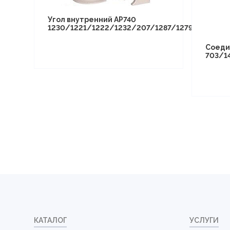
Угол внутренний АР740
1230/1221/1222/1232/207/1287/1279/1281/12
Соеди
703/1
КАТАЛОГ
УСЛУГИ