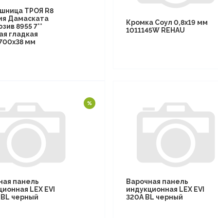
шница ТРОЯ R8
ия Дамаската
Кромка Соул 0,8х19 мм
зив 8955 7**
1011145W REHAU
ая гладкая
700х38 мм
ная панель
Варочная панель
ционная LEX EVI
индукционная LEX EVI
I BL черный
320A BL черный