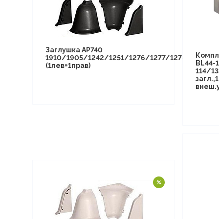
Заглушка АР740
Компл
1910/1905/1242/1251/1276/1277/1278/1294/13
BL44-1
(1лев+1прав)
114/13
загл.,1
внеш.