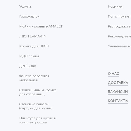
Услуги
Новинки
Гофрокартон
Популярные 
Мойки кухонные AMALET
Распродажи и
ЛДСП LAMARTY
Рекомендуем
Кромка для ЛДСП
Уцененные т
МДФ плиты
ДВП, ХДФ
О НАС
Фанера берёзовая
мебельная
ДОСТАВКА
Столешницы и кромка
ВАКАНСИИ
для столешниц
КОНТАКТЫ
Стеновые панели
(фартуки для кухни)
Плинтуса для кухни и
комплектующие