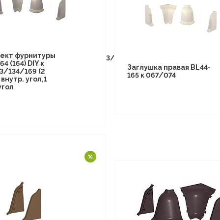
ект фурнитуры
14/1329/1370/1371/1372/1373/13
64 (164) DIY к
Заглушка правая BL44-
3/134/169 (2
165 к 067/074
 внутр. угол,1
угол