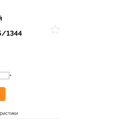
й
5/1344
+
ристики