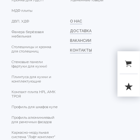
Кромка для ЛДСП
Уцененные товары
МДФ плиты
ДВП, ХДФ
О НАС
ДОСТАВКА
Фанера берёзовая
мебельная
ВАКАНСИИ
Столешницы и кромка
КОНТАКТЫ
для столешниц
Стеновые панели
(фартуки для кухни)
Плинтуса для кухни и
комплектующие
Компакт-плита HPL АМК
ТРОЯ
Профиль для шкафов купе
Профиль алюминиевый
для рамочных фасадов
Каркасно-модульная
система "Лофт комплект"