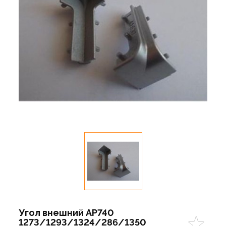
Угол внешний АР740
1273/1293/1324/286/1350