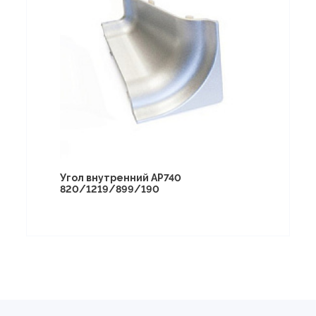
Угол внутренний АР740
820/1219/899/190