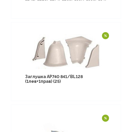
Заглушка АР740 841/BL128
(1лев+1прав) (25)