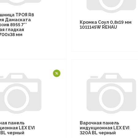
шница ТРОЯ R8
ия Дамаската
Кромка Соул 0,8х19 мм
зив 8955 7**
1011145W REHAU
ая гладкая
700х38 мм
ная панель
Варочная панель
ционная LEX EVI
индукционная LEX EVI
I BL черный
320A BL черный