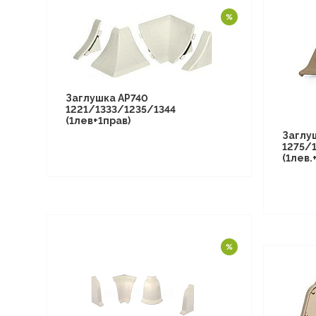
Заглушка АР740
1221/1333/1235/1344
(1лев+1прав)
Заглу
1275/
(1лев.