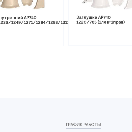
Заглушка АР740
внутренний АР740
1220/785 (1лев+1прав)
1236/1249/1271/1284/1288/1312/1295/1309/1368/1290/133
ГРАФИК РАБОТЫ