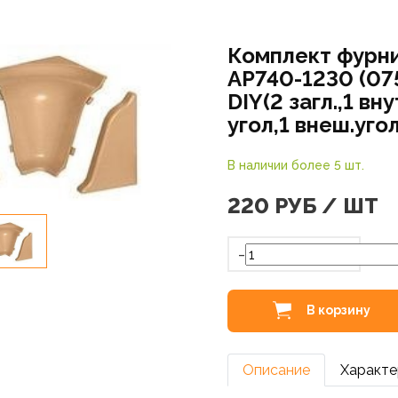
Комплект фурн
AP740-1230 (07
DIY(2 загл.,1 вну
угол,1 внеш.уго
В наличии более 5 шт.
220
РУБ / ШТ
-
В корзину
Описание
Характе