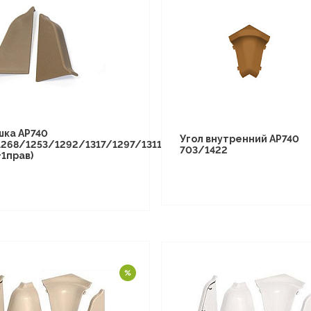
шка АР740
Угол внутренний АР740
1268/1253/1292/1317/1297/1311/1355
703/1422
+1прав)