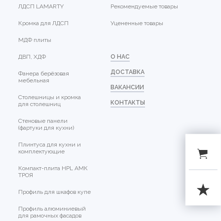
ЛДСП LAMARTY
Рекомендуемые товары
Кромка для ЛДСП
Уцененные товары
МДФ плиты
ДВП, ХДФ
О НАС
ДОСТАВКА
Фанера берёзовая
мебельная
ВАКАНСИИ
Столешницы и кромка
КОНТАКТЫ
для столешниц
Стеновые панели
(фартуки для кухни)
Плинтуса для кухни и
комплектующие
Компакт-плита HPL АМК
ТРОЯ
Профиль для шкафов купе
Профиль алюминиевый
для рамочных фасадов