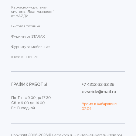
Каркасно-модульная
система "Лофт комплект"
от НАЙДИ
Бытовая техника
Фурнитура STARAX
Фурнитура мебельная
Клей KLEIBERIT
ГРАФИК РАБОТЫ
+7 4212 63 62 25
evseidv@mail.ru
Пн-Пт: с 9:00 до 17:30
Сб: с 9:00 до 14:00
Время в Хабаровске
Вс: Выходной
07:04
Copyright 2006-2026 © Lemakom.ru - Интернет-магазин товаров