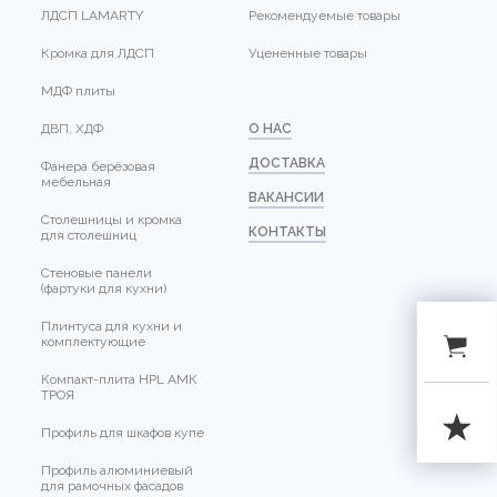
ЛДСП LAMARTY
Рекомендуемые товары
Кромка для ЛДСП
Уцененные товары
МДФ плиты
ДВП, ХДФ
О НАС
ДОСТАВКА
Фанера берёзовая
мебельная
ВАКАНСИИ
Столешницы и кромка
КОНТАКТЫ
для столешниц
Стеновые панели
(фартуки для кухни)
Плинтуса для кухни и
комплектующие
Компакт-плита HPL АМК
ТРОЯ
Профиль для шкафов купе
Профиль алюминиевый
для рамочных фасадов