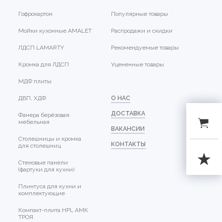
Гофрокартон
Популярные товары
Мойки кухонные AMALET
Распродажи и скидки
ЛДСП LAMARTY
Рекомендуемые товары
Кромка для ЛДСП
Уцененные товары
МДФ плиты
ДВП, ХДФ
О НАС
ДОСТАВКА
Фанера берёзовая
мебельная
ВАКАНСИИ
Столешницы и кромка
КОНТАКТЫ
для столешниц
Стеновые панели
(фартуки для кухни)
Плинтуса для кухни и
комплектующие
Компакт-плита HPL АМК
ТРОЯ