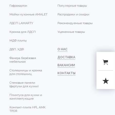
Гофрокартон
Популярные товары
Мойки кухонные AMALET
Распродажи и скидки
ЛДСП LAMARTY
Рекомендуемые товары
Кромка для ЛДСП
Уцененные товары
МДФ плиты
ДВП, ХДФ
О НАС
ДОСТАВКА
Фанера берёзовая
мебельная
ВАКАНСИИ
Столешницы и кромка
КОНТАКТЫ
для столешниц
Стеновые панели
(фартуки для кухни)
Плинтуса для кухни и
комплектующие
Компакт-плита HPL АМК
ТРОЯ