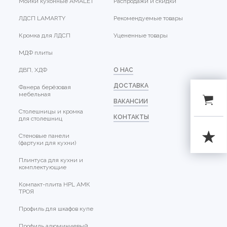
Мойки кухонные AMALET
Распродажи и скидки
ЛДСП LAMARTY
Рекомендуемые товары
Кромка для ЛДСП
Уцененные товары
МДФ плиты
ДВП, ХДФ
О НАС
ДОСТАВКА
Фанера берёзовая
мебельная
ВАКАНСИИ
Столешницы и кромка
КОНТАКТЫ
для столешниц
Стеновые панели
(фартуки для кухни)
Плинтуса для кухни и
комплектующие
Компакт-плита HPL АМК
ТРОЯ
Профиль для шкафов купе
Профиль алюминиевый